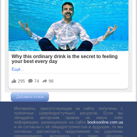
Добавить отзыв
Жушман Дмитрий
Материалы, присутствующие на сайте, получены с
публичных (широкодоступных) ресурсов. Если вы
обладаете авторским правом на какую либо
информацию, размещенную на сайте
booksonline.com.ua
и не согласны с её общедоступностью в будущем, то мы
согласны рассмотреть предложения по удалению
определенного материала, а также обсудить