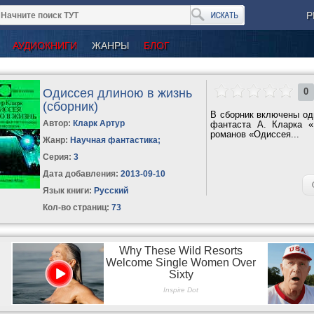
Р
АУДИОКНИГИ
ЖАНРЫ
БЛОГ
Одиссея длиною в жизнь
0
(сборник)
В сборник включены оди
Автор:
Кларк Артур
фантаста А. Кларка 
романов «Одиссея...
Жанр:
Научная фантастика
;
Серия:
3
Дата добавления:
2013-09-10
Язык книги:
Русский
Кол-во страниц:
73