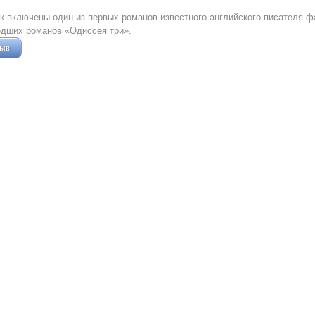
к включены один из первых романов известного английского писателя-ф
едших романов «Одиссея три».
зыв
Жушман Дмитрий