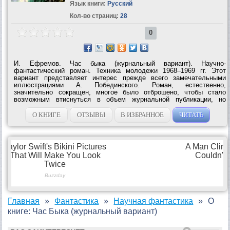
Язык книги:
Русский
Кол-во страниц:
28
0
И. Ефремов. Час быка (журнальный вариант). Научно-
фантастический роман. Техника молодежи 1968–1969 гг. Этот
вариант представляет интерес прежде всего замечательными
иллюстрациями А. Побединского. Роман, естественно,
значительно сокращен, многое было отброшено, чтобы стало
возможным втиснуться в объем журнальной публикации, но
знатоки творчества И. Ефремова легко заметят, что в некоторых
местах несколько по-другому расставлены...
О КНИГЕ
ОТЗЫВЫ
В ИЗБРАННОЕ
ЧИТАТЬ
Главная
Фантастика
Научная фантастика
О
книге: Час Быка (журнальный вариант)