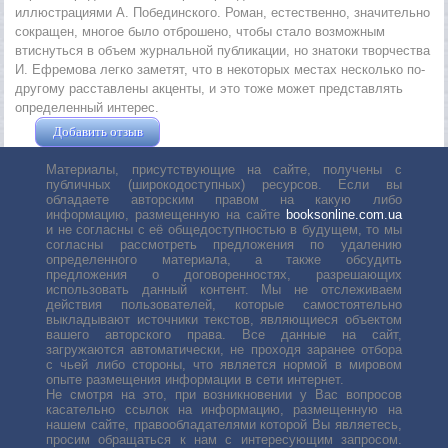
иллюстрациями А. Побединского. Роман, естественно, значительно
сокращен, многое было отброшено, чтобы стало возможным
втиснуться в объем журнальной публикации, но знатоки творчества
И. Ефремова легко заметят, что в некоторых местах несколько по-
другому расставлены акценты, и это тоже может представлять
определенный интерес.
Добавить отзыв
Жушман Дмитрий
Материалы, присутствующие на сайте, получены с
публичных (широкодоступных) ресурсов. Если вы
обладаете авторским правом на какую либо
информацию, размещенную на сайте
booksonline.com.ua
и не согласны с её общедоступностью в будущем, то мы
согласны рассмотреть предложения по удалению
определенного материала, а также обсудить
предложения о договоренностях, разрешающих
использовать данный контент. Мы не отслеживаем
действия пользователей, которые самостоятельно
выкладывают источники текстов, являющиеся объектом
вашего авторского права. Все данные на сайт,
загружаются автоматически, не проходя заранее отбора
с чьей либо стороны, что является нормой в мировом
опыте размещения информации в сети интернет.
Не смотря на это, при возникновении у Вас вопросов
касательно ссылок на информацию, размещенную на
нашем сайте, правообладателями которой Вы являетесь,
просим обращаться к нам с интересующим запросом.