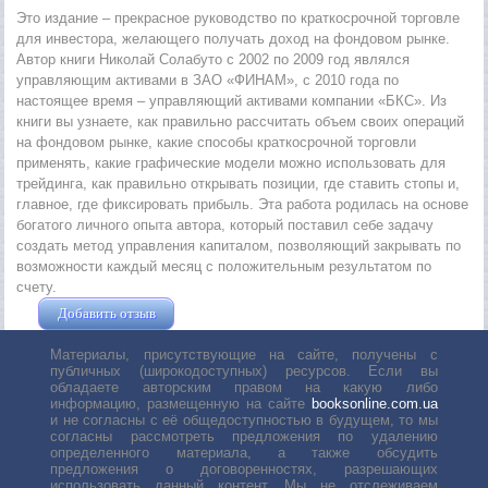
Это издание – прекрасное руководство по краткосрочной торговле
для инвестора, желающего получать доход на фондовом рынке.
Автор книги Николай Солабуто с 2002 по 2009 год являлся
управляющим активами в ЗАО «ФИНАМ», с 2010 года по
настоящее время – управляющий активами компании «БКС». Из
книги вы узнаете, как правильно рассчитать объем своих операций
на фондовом рынке, какие способы краткосрочной торговли
применять, какие графические модели можно использовать для
трейдинга, как правильно открывать позиции, где ставить стопы и,
главное, где фиксировать прибыль. Эта работа родилась на основе
богатого личного опыта автора, который поставил себе задачу
создать метод управления капиталом, позволяющий закрывать по
возможности каждый месяц с положительным результатом по
счету.
Добавить отзыв
Жушман Дмитрий
Материалы, присутствующие на сайте, получены с
публичных (широкодоступных) ресурсов. Если вы
обладаете авторским правом на какую либо
информацию, размещенную на сайте
booksonline.com.ua
и не согласны с её общедоступностью в будущем, то мы
согласны рассмотреть предложения по удалению
определенного материала, а также обсудить
предложения о договоренностях, разрешающих
использовать данный контент. Мы не отслеживаем