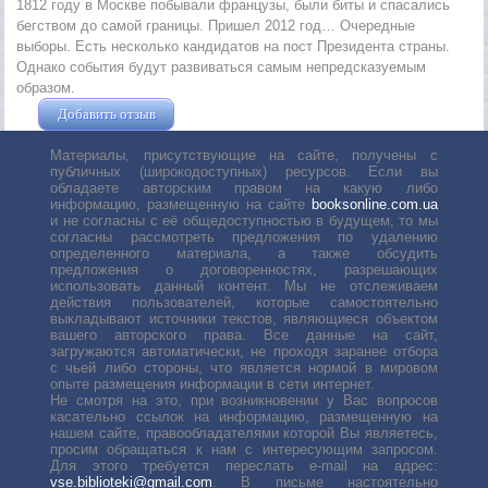
1812 году в Москве побывали французы, были биты и спасались
бегством до самой границы. Пришел 2012 год… Очередные
выборы. Есть несколько кандидатов на пост Президента страны.
Однако события будут развиваться самым непредсказуемым
образом.
Добавить отзыв
Жушман Дмитрий
Материалы, присутствующие на сайте, получены с
публичных (широкодоступных) ресурсов. Если вы
обладаете авторским правом на какую либо
информацию, размещенную на сайте
booksonline.com.ua
и не согласны с её общедоступностью в будущем, то мы
согласны рассмотреть предложения по удалению
определенного материала, а также обсудить
предложения о договоренностях, разрешающих
использовать данный контент. Мы не отслеживаем
действия пользователей, которые самостоятельно
выкладывают источники текстов, являющиеся объектом
вашего авторского права. Все данные на сайт,
загружаются автоматически, не проходя заранее отбора
с чьей либо стороны, что является нормой в мировом
опыте размещения информации в сети интернет.
Не смотря на это, при возникновении у Вас вопросов
касательно ссылок на информацию, размещенную на
нашем сайте, правообладателями которой Вы являетесь,
просим обращаться к нам с интересующим запросом.
Для этого требуется переслать е-mail на адрес:
vse.biblioteki@gmail.com
. В письме настоятельно