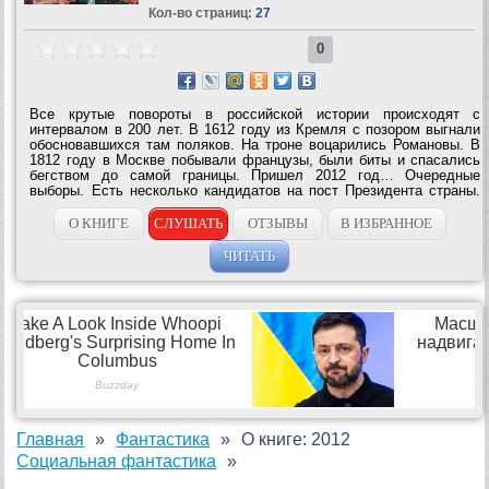
Кол-во страниц:
27
0
Все крутые повороты в российской истории происходят с
интервалом в 200 лет. В 1612 году из Кремля с позором выгнали
обосновавшихся там поляков. На троне воцарились Романовы. В
1812 году в Москве побывали французы, были биты и спасались
бегством до самой границы. Пришел 2012 год… Очередные
выборы. Есть несколько кандидатов на пост Президента страны.
Однако события будут развиваться самым непредсказуемым...
О КНИГЕ
СЛУШАТЬ
ОТЗЫВЫ
В ИЗБРАННОЕ
ЧИТАТЬ
Главная
Фантастика
О книге: 2012
Социальная фантастика