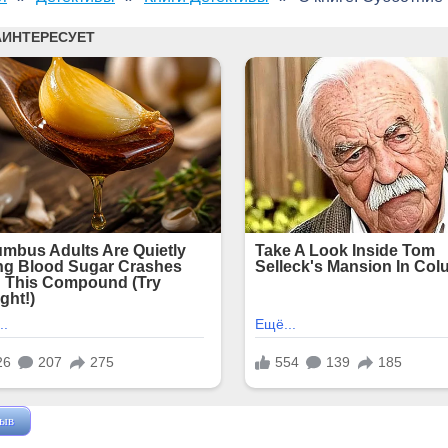
зыв
Жушман Дмитрий