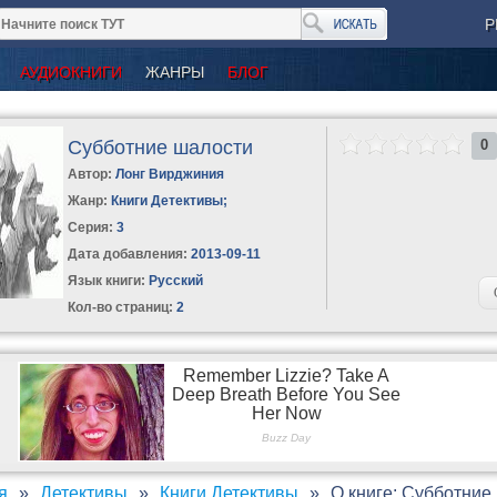
Р
АУДИОКНИГИ
ЖАНРЫ
БЛОГ
Субботние шалости
0
Автор:
Лонг Вирджиния
Жанр:
Книги Детективы
;
Серия:
3
Дата добавления:
2013-09-11
Язык книги:
Русский
Кол-во страниц:
2
я
Детективы
Книги Детективы
О книге: Субботние