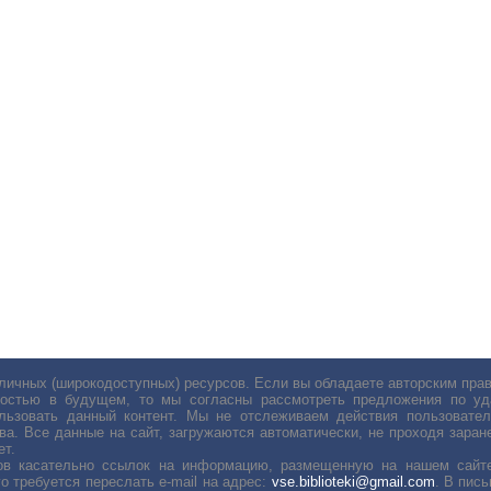
личных (широкодоступных) ресурсов. Если вы обладаете авторским пр
остью в будущем, то мы согласны рассмотреть предложения по уда
льзовать данный контент. Мы не отслеживаем действия пользовател
ва. Все данные на сайт, загружаются автоматически, не проходя заране
ет.
сов касательно ссылок на информацию, размещенную на нашем сайте
о требуется переслать е-mail на адрес:
vse.biblioteki@gmail.com
. В пис