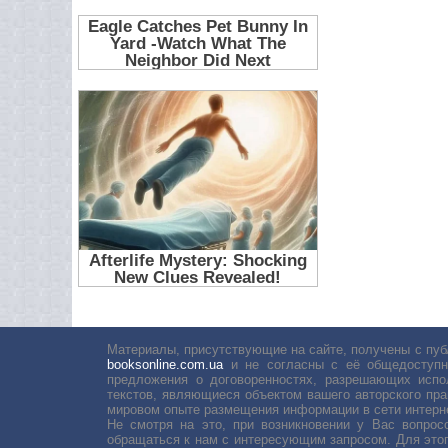
Материалы, присутствующие на сайте, получены с пуб
booksonline.com.ua
и не согласны с её общедоступн
предложения о договоренностях, разрешающих испо
текстов, являющиеся объектом вашего авторского пра
мировом опыте размещения информации в сети интерн
Не смотря на это, при возникновении у Вас вопро
обращаться к нам с интересующим запросом. Для этог