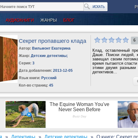
Р
АУДИОКНИГИ
ЖАНРЫ
БЛОГ
Секрет пропавшего клада
6
Автор:
Вильмонт Екатерина
Клад, оставленный пр
Даше. Поиски людей, к
Жанр:
Детские детективы
;
завещал своим потомк
Серия:
3
время пытаются спасти 
этими двумя разными
Дата добавления:
2013-12-05
детективов...
Язык книги:
Русский
Кол-во страниц:
45
я
Детективы
Детские детективы
О книге: Секрет 