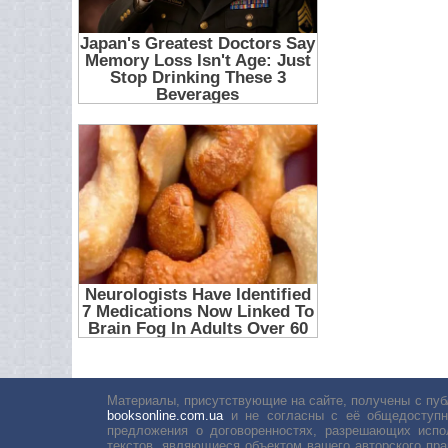
Материалы, присутствующие на сайте, получены с пуб
booksonline.com.ua
и не согласны с её общедоступн
предложения о договоренностях, разрешающих испо
текстов, являющиеся объектом вашего авторского пра