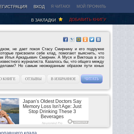
ЕГИСТРАЦИЯ
ВХОД
Я ЧИТАЮ!
МОЙ ПРОФИЛЬ
ДОБАВИТЬ КНИГУ
В ЗАКЛАДКИ
едком, не дает покоя Стасу Смирнину и его подружке
оторые присвоили себе клад, помогают выяснить, что
ам Илья Аркадьевич Смирнин. А Муся и Виктоша в это
известного журналиста. Казалось бы, что общего между
 делами? Но самым неожиданным образом пути юных
О КНИГЕ
ОТЗЫВЫ
В ИЗБРАННОЕ
ЧИТАТЬ
пропавшего клада