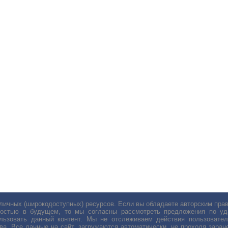
личных (широкодоступных) ресурсов. Если вы обладаете авторским пр
остью в будущем, то мы согласны рассмотреть предложения по уда
льзовать данный контент. Мы не отслеживаем действия пользовател
ва. Все данные на сайт, загружаются автоматически, не проходя заране