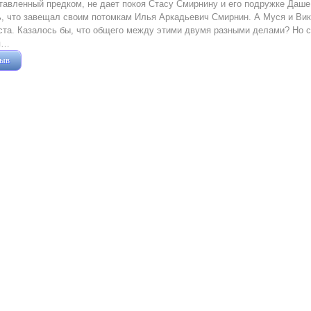
тавленный предком, не дает покоя Стасу Смирнину и его подружке Даше
, что завещал своим потомкам Илья Аркадьевич Смирнин. А Муся и Вик
ста. Казалось бы, что общего между этими двумя разными делами? Но 
я…
зыв
Жушман Дмитрий