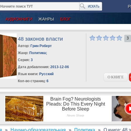
Р
АУДИОКНИГИ
ЖАНРЫ
БЛОГ
48 законов власти
3
Автор:
Грин Роберт
Жанр:
Политика
;
Серия:
3
Дата добавления:
2013-12-06
Язык книги:
Русский
О КНИГЕ
Кол-во страниц:
6
я
Научно-образовательная
Политика
О книге: 48 