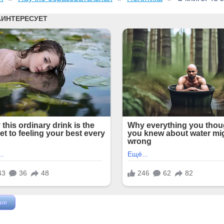
зыв
Жушман Дмитрий