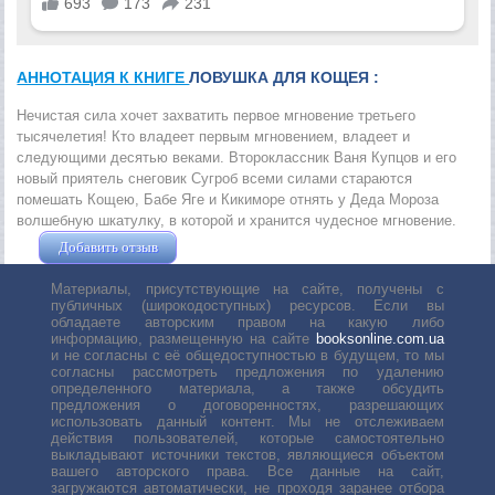
АННОТАЦИЯ К КНИГЕ
ЛОВУШКА ДЛЯ КОЩЕЯ :
Нечистая сила хочет захватить первое мгновение третьего
тысячелетия! Кто владеет первым мгновением, владеет и
следующими десятью веками. Второклассник Ваня Купцов и его
новый приятель снеговик Сугроб всеми силами стараются
помешать Кощею, Бабе Яге и Кикиморе отнять у Деда Мороза
волшебную шкатулку, в которой и хранится чудесное мгновение.
Добавить отзыв
Жушман Дмитрий
Материалы, присутствующие на сайте, получены с
публичных (широкодоступных) ресурсов. Если вы
обладаете авторским правом на какую либо
информацию, размещенную на сайте
booksonline.com.ua
и не согласны с её общедоступностью в будущем, то мы
согласны рассмотреть предложения по удалению
определенного материала, а также обсудить
предложения о договоренностях, разрешающих
использовать данный контент. Мы не отслеживаем
действия пользователей, которые самостоятельно
выкладывают источники текстов, являющиеся объектом
вашего авторского права. Все данные на сайт,
загружаются автоматически, не проходя заранее отбора