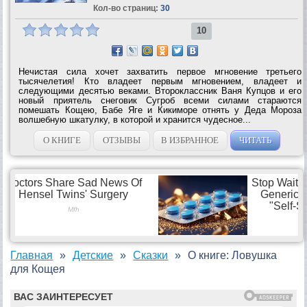
Кол-во страниц:
30
10
Нечистая сила хочет захватить первое мгновение третьего
тысячелетия! Кто владеет первым мгновением, владеет и
следующими десятью веками. Второклассник Ваня Купцов и его
новый приятель снеговик Сугроб всеми силами стараются
помешать Кощею, Бабе Яге и Кикиморе отнять у Деда Мороза
волшебную шкатулку, в которой и хранится чудесное...
О КНИГЕ
ОТЗЫВЫ
В ИЗБРАННОЕ
ЧИТАТЬ
Главная
Детские
Сказки
О книге: Ловушка
для Кощея