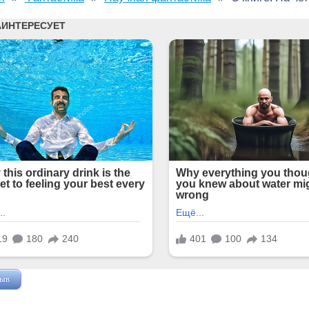
зыв
Жушман Дмитрий