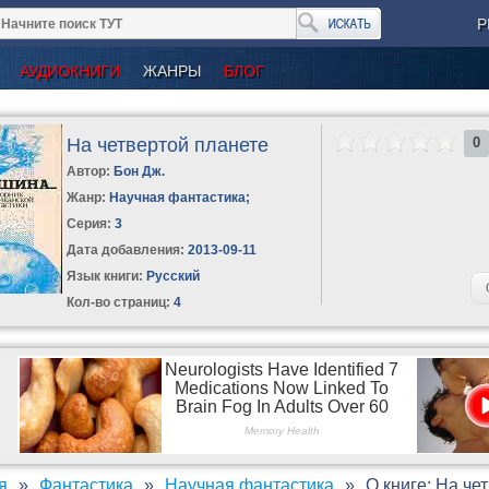
Р
АУДИОКНИГИ
ЖАНРЫ
БЛОГ
На четвертой планете
0
Автор:
Бон Дж.
Жанр:
Научная фантастика
;
Серия:
3
Дата добавления:
2013-09-11
Язык книги:
Русский
Кол-во страниц:
4
я
Фантастика
Научная фантастика
О книге: На че