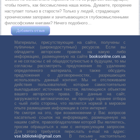
чтобы понять, как бессмысленна наша жизнь. Думаете, прозрение
наступает только в старости? Только у людей, страдающих
хроническими запорами и зачитывающихся глубокомысленными
философскими книгами? Ничего подобного…
Добавить отзыв
Жушман Дмитрий
Материалы, присутствующие на сайте, получены с
публичных (широкодоступных) ресурсов. Если вы
обладаете авторским правом на какую либо
информацию, размещенную на сайте
booksonline.com.ua
и не согласны с её общедоступностью в будущем, то мы
согласны рассмотреть предложения по удалению
определенного материала, а также обсудить
предложения о договоренностях, разрешающих
использовать данный контент. Мы не отслеживаем
действия пользователей, которые самостоятельно
выкладывают источники текстов, являющиеся объектом
вашего авторского права. Все данные на сайт,
загружаются автоматически, не проходя заранее отбора
с чьей либо стороны, что является нормой в мировом
опыте размещения информации в сети интернет.
Не смотря на это, при возникновении у Вас вопросов
касательно ссылок на информацию, размещенную на
нашем сайте, правообладателями которой Вы являетесь,
просим обращаться к нам с интересующим запросом.
Для этого требуется переслать е-mail на адрес:
vse.biblioteki@gmail.com
. В письме настоятельно