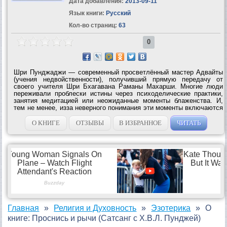
Дата добавления:
2013-09-11
Язык книги:
Русский
Кол-во страниц:
63
0
Шри Пунджаджи — современный просветлённый мастер Адвайты
(учения недвойственности), получивший прямую передачу от
своего учителя Шри Бхагавана Раманы Махарши. Многие люди
переживали проблески истины через психоделические практики,
занятия медитацией или неожиданные моменты блаженства. И,
тем не менее, изза неверного понимания эти моменты включаются
в эго как просто ещё одно переживание. Существует устойчивое...
О КНИГЕ
ОТЗЫВЫ
В ИЗБРАННОЕ
ЧИТАТЬ
Главная
Религия и Духовность
Эзотерика
О
книге: Проснись и рычи (Сатсанг с Х.В.Л. Пунджей)