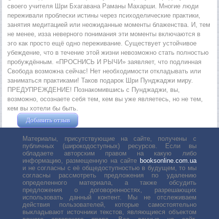
своего учителя Шри Бхагавана Раманы Махарши. Многие люди
переживали проблески истины через психоделические практики,
занятия медитацией или неожиданные моменты блаженства. И, тем
не менее, изза неверного понимания эти моменты включаются в
эго как просто ещё одно переживание. Существует устойчивое
убеждение, что в течение этой жизни невозможно стать полностью
пробуждённым. «ПРОСНИСЬ И РЫЧИ» заявляет, что подлинная
Свобода возможна сейчас! Нет необходимости откладывать или
заниматься практиками! Таков подарок Шри Пунджаджи миру.
ПРЕДУПРЕЖДЕНИЕ! Познакомившись с Пунджаджи, вы,
возможно, осознаете себя тем, кем вы уже являетесь, но не тем,
кем вы хотели бы быть.
Добавить отзыв
Жушман Дмитрий
Материалы, присутствующие на сайте, получены с
публичных (широкодоступных) ресурсов. Если вы
обладаете авторским правом на какую либо
информацию, размещенную на сайте
booksonline.com.ua
и не согласны с её общедоступностью в будущем, то мы
согласны рассмотреть предложения по удалению
определенного материала, а также обсудить
предложения о договоренностях, разрешающих
использовать данный контент. Мы не отслеживаем
действия пользователей, которые самостоятельно
выкладывают источники текстов, являющиеся объектом