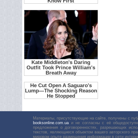
Материалы, присутствующие на сайте, получены с пуб
booksonline.com.ua
и не согласны с её общедоступн
предложения о договоренностях, разрешающих испо
текстов, являющиеся объектом вашего авторского пра
мировом опыте размещения информации в сети интерн