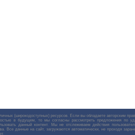
личных (широкодоступных) ресурсов. Если вы обладаете авторским пр
остью в будущем, то мы согласны рассмотреть предложения по уда
льзовать данный контент. Мы не отслеживаем действия пользовател
ва. Все данные на сайт, загружаются автоматически, не проходя заране
ет.