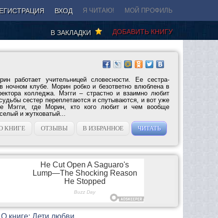
ЕГИСТРАЦИЯ
ВХОД
Я ЧИТАЮ!
МОЙ ПРОФИЛЬ
ДОБАВИТЬ КНИГУ
В ЗАКЛАДКИ
ин работает учительницей словесности. Ее сестра-
 в ночном клубе. Морин робко и безответно влюблена в
ректора колледжа. Мэгги – страстно и взаимно любит
судьбы сестер переплетаются и спутываются, и вот уже
де Мэгги, где Морин, кто кого любит и чем вообще
еселый и жутковатый...
О КНИГЕ
ОТЗЫВЫ
В ИЗБРАННОЕ
ЧИТАТЬ
О книге: Дети любви