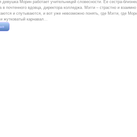
 девушка Морин работает учительницей словесности. Ее сестра-близнец
 в почтенного вдовца, директора колледжа. Мэгги – страстно и взаимн
аются и спутываются, и вот уже невозможно понять, где Мэгги, где Мори
 и жутковатый карнавал…
зыв
Жушман Дмитрий