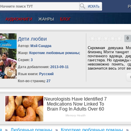
Р
АУДИОКНИГИ
ЖАНРЫ
БЛОГ
Дети любви
0
Автор:
Мэй Сандра
Скромная девушка Мор
близнец Мэгги танцует
Жанр:
Короткие любовные романы
;
почтенного вдовца, ди
Серия:
3
гангстера. Но однажды 
невозможно понять, г
Дата добавления:
2013-09-11
закончится весь этот в
Язык книги:
Русский
Кол-во страниц:
27
я
Любовные романы
Короткие любовные романы