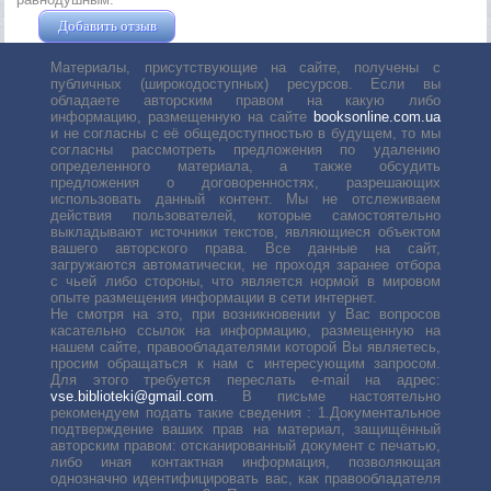
Добавить отзыв
Жушман Дмитрий
Материалы, присутствующие на сайте, получены с
публичных (широкодоступных) ресурсов. Если вы
обладаете авторским правом на какую либо
информацию, размещенную на сайте
booksonline.com.ua
и не согласны с её общедоступностью в будущем, то мы
согласны рассмотреть предложения по удалению
определенного материала, а также обсудить
предложения о договоренностях, разрешающих
использовать данный контент. Мы не отслеживаем
действия пользователей, которые самостоятельно
выкладывают источники текстов, являющиеся объектом
вашего авторского права. Все данные на сайт,
загружаются автоматически, не проходя заранее отбора
с чьей либо стороны, что является нормой в мировом
опыте размещения информации в сети интернет.
Не смотря на это, при возникновении у Вас вопросов
касательно ссылок на информацию, размещенную на
нашем сайте, правообладателями которой Вы являетесь,
просим обращаться к нам с интересующим запросом.
Для этого требуется переслать е-mail на адрес:
vse.biblioteki@gmail.com
. В письме настоятельно
рекомендуем подать такие сведения : 1.Документальное
подтверждение ваших прав на материал, защищённый
авторским правом: отсканированный документ с печатью,
либо иная контактная информация, позволяющая
однозначно идентифицировать вас, как правообладателя