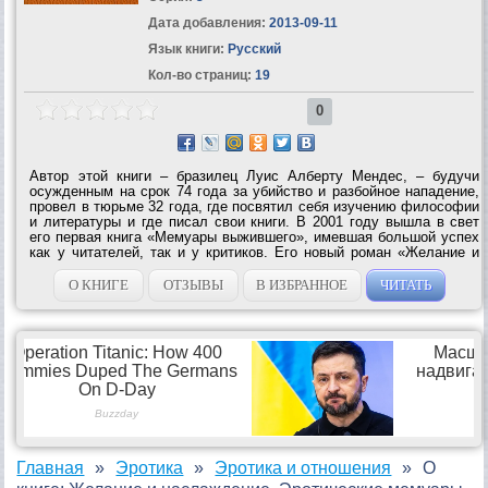
Дата добавления:
2013-09-11
Язык книги:
Русский
Кол-во страниц:
19
0
Автор этой книги – бразилец Луис Алберту Мендес, – будучи
осужденным на срок 74 года за убийство и разбойное нападение,
провел в тюрьме 32 года, где посвятил себя изучению философии
и литературы и где писал свои книги. В 2001 году вышла в свет
его первая книга «Мемуары выжившего», имевшая большой успех
как у читателей, так и у критиков. Его новый роман «Желание и
наслаждение» – удивительная книга, пронизанная высокой...
О КНИГЕ
ОТЗЫВЫ
В ИЗБРАННОЕ
ЧИТАТЬ
Главная
Эротика
Эротика и отношения
О