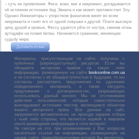
– суть ее проявления. Фесе, воин, маг и некромант, догадывается
об истинном источнике бед Эвиала и как может противостоит Злу.
Однако Инквизиторы с упорством фанатиков винят во всем
некроманта и гонят его от одной ловушки к другой. Платя высокую
цену душой и кровью, Фессу удается уйти от костра, сменив огонь
аутодафе на пламя битвы. Начинается сражение, меняющее
судьбу мира.
Добавить отзыв
Жушман Дмитрий
Материалы, присутствующие на сайте, получены с
публичных (широкодоступных) ресурсов. Если вы
обладаете авторским правом на какую либо
информацию, размещенную на сайте
booksonline.com.ua
и не согласны с её общедоступностью в будущем, то мы
согласны рассмотреть предложения по удалению
определенного материала, а также обсудить
предложения о договоренностях, разрешающих
использовать данный контент. Мы не отслеживаем
действия пользователей, которые самостоятельно
выкладывают источники текстов, являющиеся объектом
вашего авторского права. Все данные на сайт,
загружаются автоматически, не проходя заранее отбора
с чьей либо стороны, что является нормой в мировом
опыте размещения информации в сети интернет.
Не смотря на это, при возникновении у Вас вопросов
касательно ссылок на информацию, размещенную на
нашем сайте, правообладателями которой Вы являетесь,