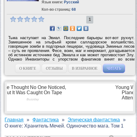
Язык книги:
Русский
Кол-во страниц:
68
1
Тьма наступает на Эвиал. Последние барьеры вот-вот рухнут.
Замешенное на эльфьей крови салладорское волшебство,
говорящие зомби в подгорных пещерах, чудовища Змеиных лесов
– суть ее проявления. Фесе, воин, маг и некромант, догадывается
об истинном источнике бед Эвиала и как может противостоит Злу.
Однако Инквизиторы с упорством фанатиков винят во всем
некроманта и гонят его от одной ловушки к другой. Платя высокую
цену душой и...
О КНИГЕ
ОТЗЫВЫ
В ИЗБРАННОЕ
ЧИТАТЬ
Главная
Фантастика
Эпическая фантастика
О книге: Хранитель Мечей. Одиночество мага. Том 1