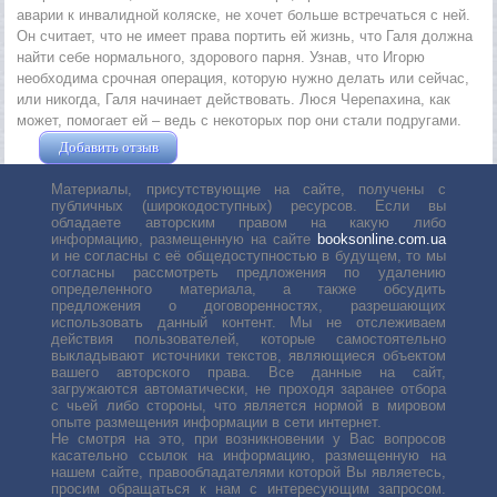
аварии к инвалидной коляске, не хочет больше встречаться с ней.
Он считает, что не имеет права портить ей жизнь, что Галя должна
найти себе нормального, здорового парня. Узнав, что Игорю
необходима срочная операция, которую нужно делать или сейчас,
или никогда, Галя начинает действовать. Люся Черепахина, как
может, помогает ей – ведь с некоторых пор они стали подругами.
Добавить отзыв
Жушман Дмитрий
Материалы, присутствующие на сайте, получены с
публичных (широкодоступных) ресурсов. Если вы
обладаете авторским правом на какую либо
информацию, размещенную на сайте
booksonline.com.ua
и не согласны с её общедоступностью в будущем, то мы
согласны рассмотреть предложения по удалению
определенного материала, а также обсудить
предложения о договоренностях, разрешающих
использовать данный контент. Мы не отслеживаем
действия пользователей, которые самостоятельно
выкладывают источники текстов, являющиеся объектом
вашего авторского права. Все данные на сайт,
загружаются автоматически, не проходя заранее отбора
с чьей либо стороны, что является нормой в мировом
опыте размещения информации в сети интернет.
Не смотря на это, при возникновении у Вас вопросов
касательно ссылок на информацию, размещенную на
нашем сайте, правообладателями которой Вы являетесь,
просим обращаться к нам с интересующим запросом.