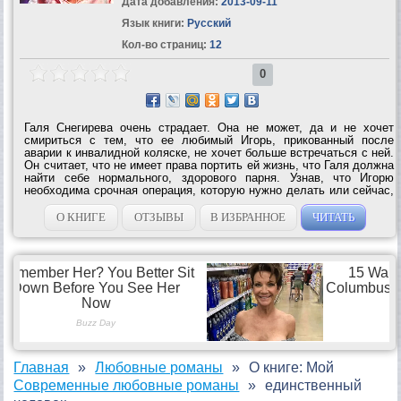
Дата добавления:
2013-09-11
Язык книги:
Русский
Кол-во страниц:
12
0
Галя Снегирева очень страдает. Она не может, да и не хочет
смириться с тем, что ее любимый Игорь, прикованный после
аварии к инвалидной коляске, не хочет больше встречаться с ней.
Он считает, что не имеет права портить ей жизнь, что Галя должна
найти себе нормального, здорового парня. Узнав, что Игорю
необходима срочная операция, которую нужно делать или сейчас,
или никогда, Галя начинает действовать. Люся Черепахина, как
может,...
О КНИГЕ
ОТЗЫВЫ
В ИЗБРАННОЕ
ЧИТАТЬ
Главная
Любовные романы
О книге: Мой
Современные любовные романы
единственный