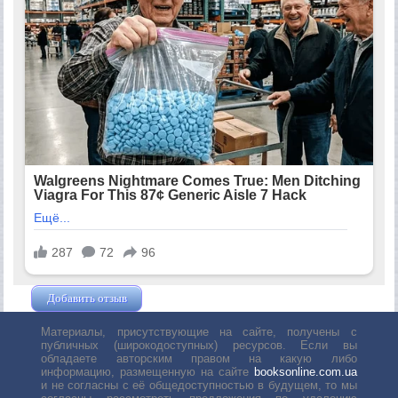
Добавить отзыв
Жушман Дмитрий
Материалы, присутствующие на сайте, получены с
публичных (широкодоступных) ресурсов. Если вы
обладаете авторским правом на какую либо
информацию, размещенную на сайте
booksonline.com.ua
и не согласны с её общедоступностью в будущем, то мы