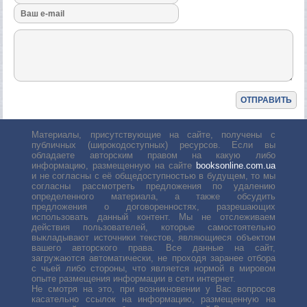
Материалы, присутствующие на сайте, получены с
публичных (широкодоступных) ресурсов. Если вы
обладаете авторским правом на какую либо
информацию, размещенную на сайте
booksonline.com.ua
и не согласны с её общедоступностью в будущем, то мы
согласны рассмотреть предложения по удалению
определенного материала, а также обсудить
предложения о договоренностях, разрешающих
использовать данный контент. Мы не отслеживаем
действия пользователей, которые самостоятельно
выкладывают источники текстов, являющиеся объектом
вашего авторского права. Все данные на сайт,
загружаются автоматически, не проходя заранее отбора
с чьей либо стороны, что является нормой в мировом
опыте размещения информации в сети интернет.
Не смотря на это, при возникновении у Вас вопросов
касательно ссылок на информацию, размещенную на