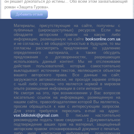
он решает докопаться до истины… Обо всем этом захватывающий
роман «Защита Гурова».
Добавить отзыв
Жушман Дмитрий
Материалы, присутствующие на сайте, получены с
публичных (широкодоступных) ресурсов. Если вы
обладаете авторским правом на какую либо
информацию, размещенную на сайте
booksonline.com.ua
и не согласны с её общедоступностью в будущем, то мы
согласны рассмотреть предложения по удалению
определенного материала, а также обсудить
предложения о договоренностях, разрешающих
использовать данный контент. Мы не отслеживаем
действия пользователей, которые самостоятельно
выкладывают источники текстов, являющиеся объектом
вашего авторского права. Все данные на сайт,
загружаются автоматически, не проходя заранее отбора
с чьей либо стороны, что является нормой в мировом
опыте размещения информации в сети интернет.
Не смотря на это, при возникновении у Вас вопросов
касательно ссылок на информацию, размещенную на
нашем сайте, правообладателями которой Вы являетесь,
просим обращаться к нам с интересующим запросом.
Для этого требуется переслать е-mail на адрес:
vse.biblioteki@gmail.com
. В письме настоятельно
рекомендуем подать такие сведения : 1.Документальное
подтверждение ваших прав на материал, защищённый
авторским правом: отсканированный документ с печатью,
либо иная контактная информация, позволяющая