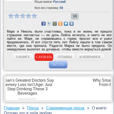
Язык книги:
Русский
Кол-во страниц:
58
14
Марк и Николь были счастливы, пока в их жизнь не пришло
страшное несчастье — их дочь Лейла исчезла, и никто не мог
найти ее. Марк, не справившись с горем, бросил все и ушел
бродяжничать. И вот спустя пять лет Лейлу нашли в том самом
месте, где она пропала. Радости Марка не было предела. Он
немедленно вылетел за дочерью, чтобы вместе вернуться домой.
Но почему Лейла все время молчит? Где она была все это время?
И чем объяснить странное...
О КНИГЕ
СЛУШАТЬ
ОТЗЫВЫ
В ИЗБРАННОЕ
ЧИТАТЬ
Главная
Проза
Современная проза
О книге:
Потому что я тебя люблю