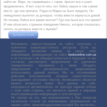
найти ее. Марк, не справившись с горем, бросил все и ушел
бродяжничать. И вот спустя пять лет Лейлу нашли в том самом
месте, где она пропала. Радости Марка не было предела. Он
немедленно вылетел за дочерью, чтобы вместе вернуться домой.
Но почему Лейла все время молчит? Где она была все это время?
И чем объяснить странное поведение Николь, которая отказалась
лететь за дочерью вместе с мужем?
Добавить отзыв
Жушман Дмитрий
Материалы, присутствующие на сайте, получены с
публичных (широкодоступных) ресурсов. Если вы
обладаете авторским правом на какую либо
информацию, размещенную на сайте
booksonline.com.ua
и не согласны с её общедоступностью в будущем, то мы
согласны рассмотреть предложения по удалению
определенного материала, а также обсудить
предложения о договоренностях, разрешающих
использовать данный контент. Мы не отслеживаем
действия пользователей, которые самостоятельно
выкладывают источники текстов, являющиеся объектом
вашего авторского права. Все данные на сайт,
загружаются автоматически, не проходя заранее отбора
с чьей либо стороны, что является нормой в мировом
опыте размещения информации в сети интернет.
Не смотря на это, при возникновении у Вас вопросов
касательно ссылок на информацию, размещенную на
нашем сайте, правообладателями которой Вы являетесь,