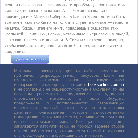
речь, и новые герои — заводчики, старообрядцы, охотники, и их
сильные, волевые характеры. А. П. Чехов отзывался о
произведениях Мамина-Сибиряка: «Там, на Урале, должно быть,
все такие: сколько бы их ни толкли в ступе, а они все — зерно, а
не мука. Когда, читая его книги, попадаешь в общество этих
крепышей — сильных, цепких, устойчивых и черноземных людей,
— то как-то весело становится. В Сибири я встречал таких, но,
чтобы изображать их, надо, должно быть, родиться и вырасти
среди них».
Добавить отзыв
Жушман Дмитрий
Материалы, присутствующие на сайте, получены с
публичных (широкодоступных) ресурсов. Если вы
обладаете авторским правом на какую либо
информацию, размещенную на сайте
booksonline.com.ua
и не согласны с её общедоступностью в будущем, то мы
согласны рассмотреть предложения по удалению
определенного материала, а также обсудить
предложения о договоренностях, разрешающих
использовать данный контент. Мы не отслеживаем
действия пользователей, которые самостоятельно
выкладывают источники текстов, являющиеся объектом
вашего авторского права. Все данные на сайт,
загружаются автоматически, не проходя заранее отбора
с чьей либо стороны, что является нормой в мировом
опыте размещения информации в сети интернет.