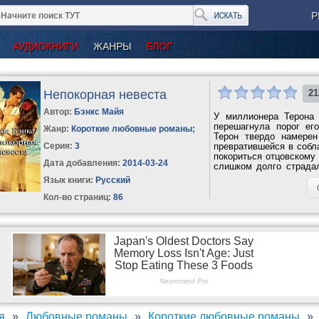
Р
АУДИОКНИГИ
ЖАНРЫ
БЛОГ
Непокорная невеста
21
Автор:
Бэнкс Майя
У миллионера Терона 
перешагнула порог ег
Жанр:
Короткие любовные романы
;
Терон твердо намере
Серия:
3
превратившейся в собл
покориться отцовскому
Дата добавления:
2014-03-24
слишком долго страдал
этого...
Язык книги:
Русский
Кол-во страниц:
86
я
Любовные романы
Короткие любовные романы