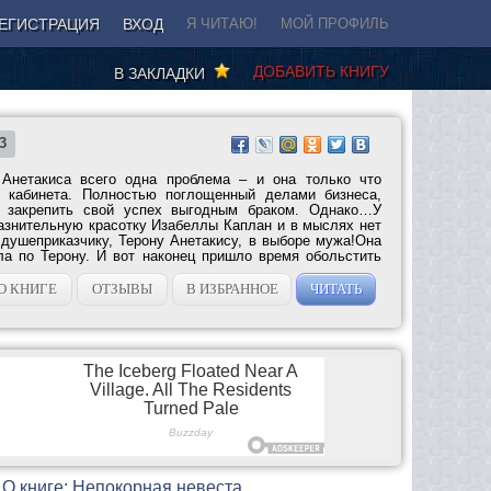
ЕГИСТРАЦИЯ
ВХОД
Я ЧИТАЮ!
МОЙ ПРОФИЛЬ
ДОБАВИТЬ КНИГУ
В ЗАКЛАДКИ
3
Анетакиса всего одна проблема – и она только что
о кабинета. Полностью поглощенный делами бизнеса,
н закрепить свой успех выгодным браком. Однако…У
азнительную красотку Изабеллы Каплан и в мыслях нет
 душеприказчику, Терону Анетакису, в выборе мужа!Она
а по Терону. И вот наконец пришло время обольстить
О КНИГЕ
ОТЗЫВЫ
В ИЗБРАННОЕ
ЧИТАТЬ
О книге: Непокорная невеста