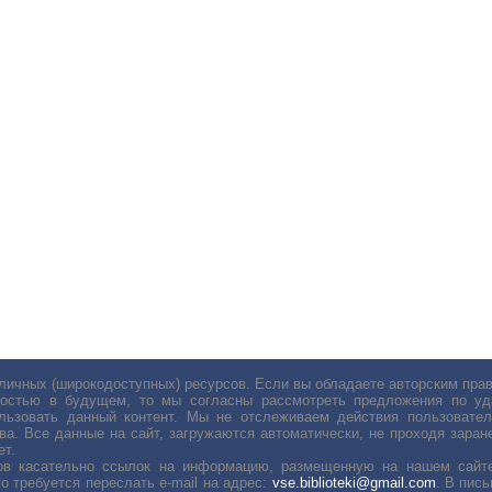
личных (широкодоступных) ресурсов. Если вы обладаете авторским пр
остью в будущем, то мы согласны рассмотреть предложения по уда
льзовать данный контент. Мы не отслеживаем действия пользовател
ва. Все данные на сайт, загружаются автоматически, не проходя заране
ет.
сов касательно ссылок на информацию, размещенную на нашем сайте
о требуется переслать е-mail на адрес:
vse.biblioteki@gmail.com
. В пис