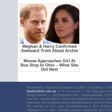
Материалы, присутствующие на сайте, получены с пуб
booksonline.com.ua
и не согласны с её общедоступн
предложения о договоренностях, разрешающих испо
текстов, являющиеся объектом вашего авторского пра
мировом опыте размещения информации в сети интерн
Не смотря на это, при возникновении у Вас вопро
обращаться к нам с интересующим запросом. Для этог