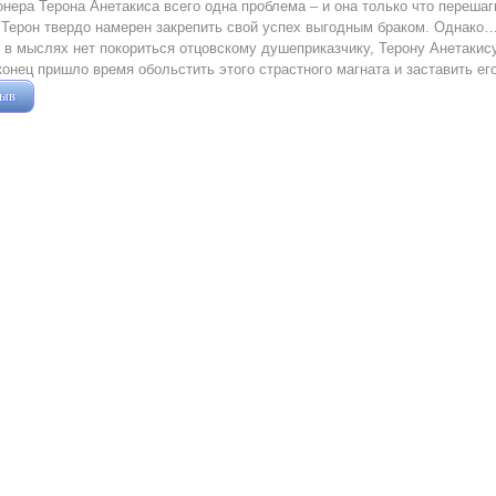
нера Терона Анетакиса всего одна проблема – и она только что переша
 Терон твердо намерен закрепить свой успех выгодным браком. Однако
 в мыслях нет покориться отцовскому душеприказчику, Терону Анетакис
конец пришло время обольстить этого страстного магната и заставить его
зыв
Жушман Дмитрий