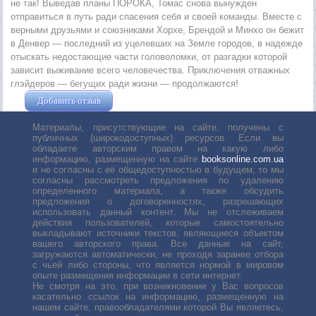
не так! Выведав планы ПОРОКА, Томас снова вынужден
отправиться в путь ради спасения себя и своей команды. Вместе с
верными друзьями и союзниками Хорхе, Брендой и Минхо он бежит
в Денвер — последний из уцелевших на Земле городов, в надежде
отыскать недостающие части головоломки, от разгадки которой
зависит выживание всего человечества. Приключения отважных
глэйдеров — бегущих ради жизни — продолжаются!
Добавить отзыв
Жушман Дмитрий
Материалы, присутствующие на сайте, получены с
публичных (широкодоступных) ресурсов. Если вы
обладаете авторским правом на какую либо
информацию, размещенную на сайте
booksonline.com.ua
и не согласны с её общедоступностью в будущем, то мы
согласны рассмотреть предложения по удалению
определенного материала, а также обсудить
предложения о договоренностях, разрешающих
использовать данный контент. Мы не отслеживаем
действия пользователей, которые самостоятельно
выкладывают источники текстов, являющиеся объектом
вашего авторского права. Все данные на сайт,
загружаются автоматически, не проходя заранее отбора
с чьей либо стороны, что является нормой в мировом
опыте размещения информации в сети интернет.
Не смотря на это, при возникновении у Вас вопросов
касательно ссылок на информацию, размещенную на
нашем сайте, правообладателями которой Вы являетесь,