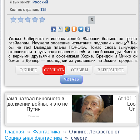
Язык книги:
Русский
Кол-во страниц:
115
6
Ужасы Лабиринта и испепеляющей Жаровни больше не грозят
глэйдерам. Неужели зловещие испытания подошли к концу? Как
бы не так! Выведав планы ПОРОКА, Томас снова вынужден
отправиться в путь ради спасения себя и своей команды. Вместе
с верными друзьями и союзниками Хорхе, Брендой и Минхо он
бежит в Денвер — последний из уцелевших на Земле городов, в
надежде отыскать недостающие части головоломки, от разгадки
которой зависит...
О КНИГЕ
СЛУШАТЬ
ОТЗЫВЫ
В ИЗБРАННОЕ
ЧИТАТЬ
Главная
Фантастика
О книге: Лекарство от
Социальная фантастика
смерти