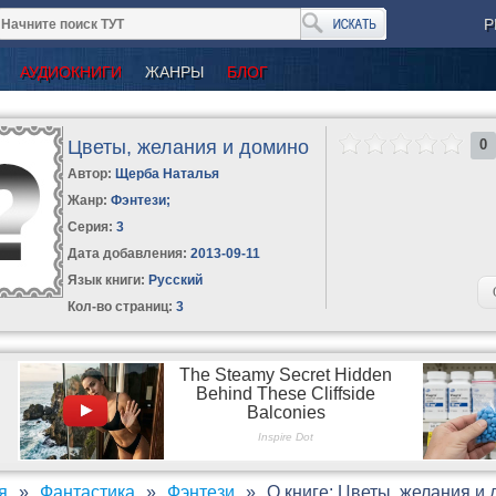
Р
АУДИОКНИГИ
ЖАНРЫ
БЛОГ
Цветы, желания и домино
0
Автор:
Щерба Наталья
Жанр:
Фэнтези
;
Серия:
3
Дата добавления:
2013-09-11
Язык книги:
Русский
Кол-во страниц:
3
я
Фантастика
Фэнтези
О книге: Цветы, желания и