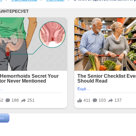
зыв
Жушман Дмитрий