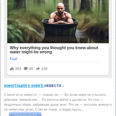
АННОТАЦИЯ К КНИГЕ
НЕВЕСТА :
У меня есть невеста, — сказал он. — Во всем мире не отыскать
девушки, прекраснее… Ее волосы мягки и душисты. Ее очи —
бездонные озера, забравшие душу мою. Рот ее — россыпь жемчуга
на лепестках розы. Стан ее тонок, а бедра круты...
Добавить отзыв
Жушман Дмитрий