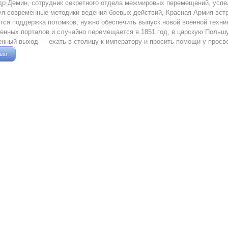
р Демин, сотрудник секретного отдела межмировых перемещений, успе
я современные методики ведения боевых действий, Красная Армия вст
тся поддержка потомков, нужно обеспечить выпуск новой военной техни
нных порталов и случайно перемещается в 1851 год, в царскую Польшу
нный выход — ехать в столицу к императору и просить помощи у просв
зыв
Жушман Дмитрий