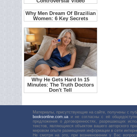
Материалы, присутствующие на сайте, получены с пуб
booksonline.com.ua
и не согласны с её общедоступн
предложения о договоренностях, разрешающих испо
текстов, являющиеся объектом вашего авторского пра
мировом опыте размещения информации в сети интерн
Не смотря на это, при возникновении у Вас вопро