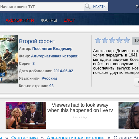
Р
АУДИОКНИГИ
ЖАНРЫ
БЛОГ
Второй фронт
10
Автор:
Поселягин Владимир
Александр Демин, сот
успел передать в 1941
Жанр:
Альтернативная история
;
методики ведения боев
Серия:
3
войск во всеоружии. 
обеспечить выпуск нов
Дата добавления:
2014-06-02
поиском других межвре
в...
Язык книги:
Русский
Кол-во страниц:
93
я
Фантастика
Альтернативная история
О книге: В