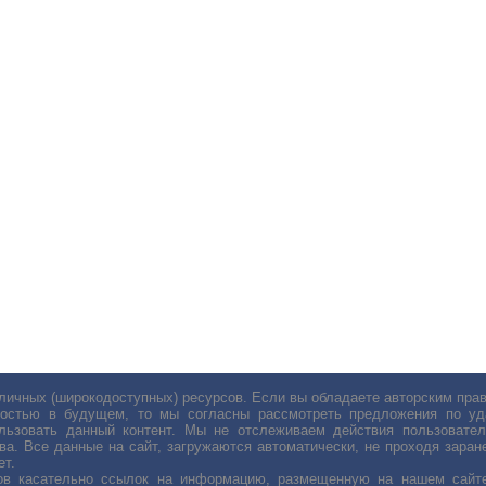
личных (широкодоступных) ресурсов. Если вы обладаете авторским пр
остью в будущем, то мы согласны рассмотреть предложения по уда
льзовать данный контент. Мы не отслеживаем действия пользовател
ва. Все данные на сайт, загружаются автоматически, не проходя заране
ет.
сов касательно ссылок на информацию, размещенную на нашем сайте