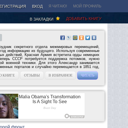
ЕГИСТРАЦИЯ
ВХОД
Я ЧИТАЮ!
МОЙ ПРОФИЛЬ
ДОБАВИТЬ КНИГУ
В ЗАКЛАДКИ
рудник секретного отдела межмировых перемещений,
 год информацию из будущего. Используя современные
ых действий, Красная Армия встретила орды немецких
Теперь СССР потребуется поддержка потомков, нужно
ой военной техники. Для этого Александр занимается
менных порталов и случайно перемещается в 1851 год,
О КНИГЕ
ОТЗЫВЫ
В ИЗБРАННОЕ
ЧИТАТЬ
торой фронт