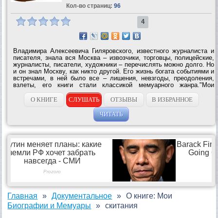
Кол-во страниц:
96
4
Владимира Алексеевича Гиляровского, известного журналиста и
писателя, знала вся Москва – извозчики, торговцы, полицейские,
журналисты, писатели, художники – перечислять можно долго. Но
и он знал Москву, как никто другой. Его жизнь богата событиями и
встречами, в ней было все – лишения, невзгоды, преодоления,
взлеты, его книги стали классикой мемуарного жанра."Мои
скитания" – "повесть бродяжной жизни" – Гиляровский назвал
книгой...
О КНИГЕ
СЛУШАТЬ
ОТЗЫВЫ
В ИЗБРАННОЕ
ЧИТАТЬ
Главная
Документальное
О книге: Мои
Биографии и Мемуары
скитания