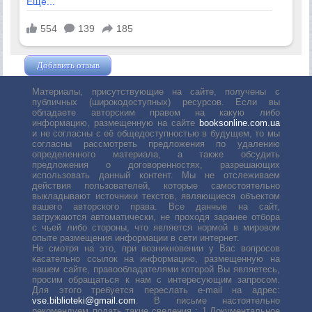
Добавить отзыв
Жушман Дмитрий
Материалы, присутствующие на сайте, получены с
публичных (широкодоступных) ресурсов. Если вы
обладаете авторским правом на какую либо
информацию, размещенную на сайте
booksonline.com.ua
и не согласны с её общедоступностью в будущем, то мы
согласны рассмотреть предложения по удалению
определенного материала, а также обсудить
предложения о договоренностях, разрешающих
использовать данный контент. Мы не отслеживаем
действия пользователей, которые самостоятельно
выкладывают источники текстов, являющиеся объектом
вашего авторского права. Все данные на сайт,
загружаются автоматически, не проходя заранее отбора
с чьей либо стороны, что является нормой в мировом
опыте размещения информации в сети интернет.
Не смотря на это, при возникновении у Вас вопросов
касательно ссылок на информацию, размещенную на
нашем сайте, правообладателями которой Вы являетесь,
просим обращаться к нам с интересующим запросом.
Для этого требуется переслать е-mail на адрес:
vse.biblioteki@gmail.com
. В письме настоятельно
рекомендуем подать такие сведения : 1.Документальное