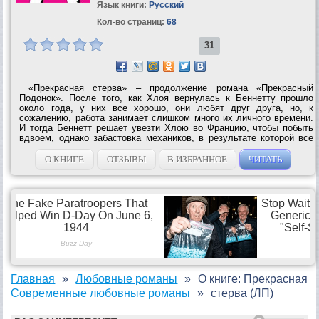
Язык книги:
Русский
Кол-во страниц:
68
31
«Прекрасная стерва» – продолжение романа «Прекрасный
Подонок». После того, как Хлоя вернулась к Беннетту прошло
около года, у них все хорошо, они любят друг друга, но, к
сожалению, работа занимает слишком много их личного времени.
И тогда Беннетт решает увезти Хлою во Францию, чтобы побыть
вдвоем, однако забастовка механиков, в результате которой все
рейсы были отменены, слегка помешала их планам. Переводчик:
Алевтинка...
О КНИГЕ
ОТЗЫВЫ
В ИЗБРАННОЕ
ЧИТАТЬ
Главная
Любовные романы
О книге: Прекрасная
Современные любовные романы
стерва (ЛП)