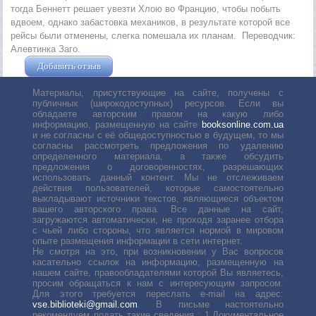
тогда Беннетт решает увезти Хлою во Францию, чтобы побыть
вдвоем, однако забастовка механиков, в результате которой все
рейсы были отменены, слегка помешала их планам. Переводчик:
Алевтинка Заго.
Добавить отзыв
Жушман Дмитрий
Материалы, присутствующие на сайте, получены с
публичных (широкодоступных) ресурсов. Если вы
обладаете авторским правом на какую либо
информацию, размещенную на сайте
booksonline.com.ua
и не согласны с её общедоступностью в будущем, то мы
согласны рассмотреть предложения по удалению
определенного материала, а также обсудить
предложения о договоренностях, разрешающих
использовать данный контент. Мы не отслеживаем
действия пользователей, которые самостоятельно
выкладывают источники текстов, являющиеся объектом
вашего авторского права. Все данные на сайт,
загружаются автоматически, не проходя заранее отбора
с чьей либо стороны, что является нормой в мировом
опыте размещения информации в сети интернет.
Не смотря на это, при возникновении у Вас вопросов
касательно ссылок на информацию, размещенную на
нашем сайте, правообладателями которой Вы являетесь,
просим обращаться к нам с интересующим запросом.
Для этого требуется переслать е-mail на адрес:
vse.biblioteki@gmail.com
. В письме настоятельно
рекомендуем подать такие сведения : 1.Документальное