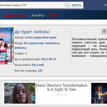
Р
АУДИОКНИГИ
ЖАНРЫ
БЛОГ
Да будет любовь!
0
Автор:
Александер Виктория
Легкомысленный краса
немало светских дам.
Жанр:
Исторические любовные
традицию – на рожд
романы
;
избранницей весь ближ
сей раз все пошло не 
Серия:
3
внимания, совершен
законный...
Дата добавления:
2013-09-11
Язык книги:
Русский
Кол-во страниц:
107