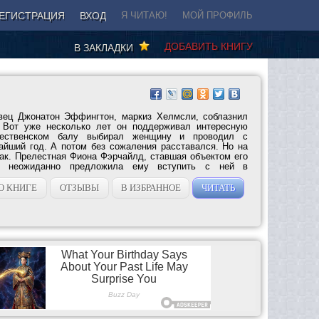
ЕГИСТРАЦИЯ
ВХОД
Я ЧИТАЮ!
МОЙ ПРОФИЛЬ
ДОБАВИТЬ КНИГУ
В ЗАКЛАДКИ
вец Джонатон Эффингтон, маркиз Хелмсли, соблазнил
 Вот уже несколько лет он поддерживал интересную
ественском балу выбирал женщину и проводил с
айший год. А потом без сожаления расставался. Но на
так. Прелестная Фиона Фэрчайлд, ставшая объектом его
но неожиданно предложила ему вступить с ней в
О КНИГЕ
ОТЗЫВЫ
В ИЗБРАННОЕ
ЧИТАТЬ