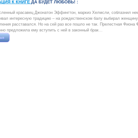
АЦИЯ К КНИГЕ
ДА БУДЕТ ЛЮБОВЬ! :
ленный красавец Джонатон Эффингтон, маркиз Хелмсли, соблазнил нема
вал интересную традицию – на рождественском балу выбирал женщину 
ления расставался. Но на сей раз все пошло не так. Прелестная Фиона
но предложила ему вступить с ней в законный брак…
зыв
Жушман Дмитрий