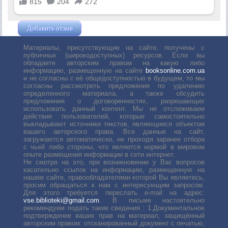
Добавить отзыв
Жушман Дмитрий
Материалы, присутствующие на сайте, получены с
публичных (широкодоступных) ресурсов. Если вы
обладаете авторским правом на какую либо
информацию, размещенную на сайте
booksonline.com.ua
и не согласны с её общедоступностью в будущем, то мы
согласны рассмотреть предложения по удалению
определенного материала, а также обсудить
предложения о договоренностях, разрешающих
использовать данный контент. Мы не отслеживаем
действия пользователей, которые самостоятельно
выкладывают источники текстов, являющиеся объектом
вашего авторского права. Все данные на сайт,
загружаются автоматически, не проходя заранее отбора
с чьей либо стороны, что является нормой в мировом
опыте размещения информации в сети интернет.
Не смотря на это, при возникновении у Вас вопросов
касательно ссылок на информацию, размещенную на
нашем сайте, правообладателями которой Вы являетесь,
просим обращаться к нам с интересующим запросом.
Для этого требуется переслать е-mail на адрес:
vse.biblioteki@gmail.com
. В письме настоятельно
рекомендуем подать такие сведения : 1.Документальное
подтверждение ваших прав на материал, защищённый
авторским правом: отсканированный документ с печатью,