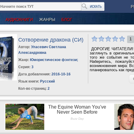
Р
АУДИОКНИГИ
ЖАНРЫ
БЛОГ
Сотворение дракона (СИ)
1
Автор:
Уласевич Светлана
ДОРОГИЕ ЧИТАТЕЛИ
Александровна
заглянуть в оригиналь
того же события не то
Жанр:
Юмористическое фэнтези
;
Наберитесь, пожалуйс
возникновения мира: Вс
Серия:
3
планировалось как пред
Дата добавления:
2016-10-16
Язык книги:
Русский
Кол-во страниц:
2