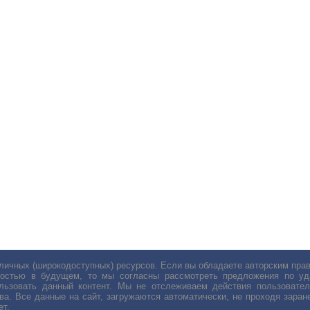
личных (широкодоступных) ресурсов. Если вы обладаете авторским пр
остью в будущем, то мы согласны рассмотреть предложения по уда
льзовать данный контент. Мы не отслеживаем действия пользовател
ва. Все данные на сайт, загружаются автоматически, не проходя заране
ет.