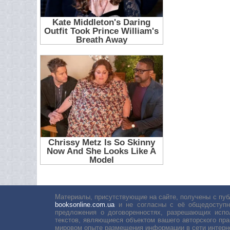
Материалы, присутствующие на сайте, получены с пуб
booksonline.com.ua
и не согласны с её общедоступн
предложения о договоренностях, разрешающих испо
текстов, являющиеся объектом вашего авторского пра
мировом опыте размещения информации в сети интерн