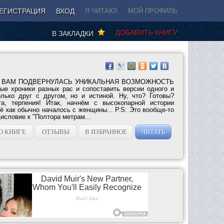
ЕГИСТРАЦИЯ
ВХОД
Я ЧИТАЮ!
МОЙ ПРОФИЛЬ
ДОБАВИТЬ КНИГУ
В ЗАКЛАДКИ
! ВАМ ПОДВЕРНУЛАСЬ УНИКАЛЬНАЯ ВОЗМОЖНОСТЬ
ные хроники разных рас и сопоставить версии одного и
лько друг с другом, но и истиной. Ну, что? Готовы?
та, терпения! Итак, начнём с высокопарной истории
ё как обычно началось с женщины... P.S: Это вообще-то
исловие к "Полтора метрам...
О КНИГЕ
ОТЗЫВЫ
В ИЗБРАННОЕ
ЧИТАТЬ