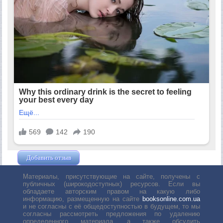
Добавить отзыв
Жушман Дмитрий
Материалы, присутствующие на сайте, получены с
публичных (широкодоступных) ресурсов. Если вы
обладаете авторским правом на какую либо
информацию, размещенную на сайте
booksonline.com.ua
и не согласны с её общедоступностью в будущем, то мы
согласны рассмотреть предложения по удалению
определенного материала, а также обсудить