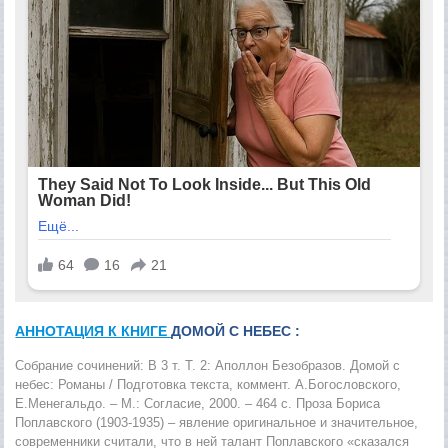
АННОТАЦИЯ К КНИГЕ
ДОМОЙ С НЕБЕС :
Собрание сочинений: В 3 т. Т. 2: Аполлон Безобразов. Домой с
небес: Романы / Подготовка текста, коммент. А.Богословского,
Е.Менегальдо. – М.: Согласие, 2000. – 464 с. Проза Бориса
Поплавского (1903-1935) – явление оригинальное и значительное,
современники считали, что в ней талант Поплавского «сказался