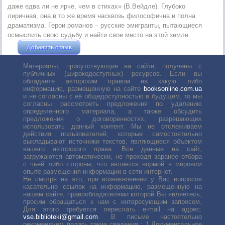
даже едва ли не ярче, чем в стихах» (В.Вейдле). Глубоко
лиричная, она в то же время насквозь философична и полна
драматизма. Герои романов – русские эмигранты, пытающиеся
осмыслить свою судьбу и найти свое место на этой земле.
Добавить отзыв
Жушман Дмитрий
Материалы, присутствующие на сайте, получены с
публичных (широкодоступных) ресурсов. Если вы
обладаете авторским правом на какую либо
информацию, размещенную на сайте
booksonline.com.ua
и не согласны с её общедоступностью в будущем, то мы
согласны рассмотреть предложения по удалению
определенного материала, а также обсудить
предложения о договоренностях, разрешающих
использовать данный контент. Мы не отслеживаем
действия пользователей, которые самостоятельно
выкладывают источники текстов, являющиеся объектом
вашего авторского права. Все данные на сайт,
загружаются автоматически, не проходя заранее отбора
с чьей либо стороны, что является нормой в мировом
опыте размещения информации в сети интернет.
Не смотря на это, при возникновении у Вас вопросов
касательно ссылок на информацию, размещенную на
нашем сайте, правообладателями которой Вы являетесь,
просим обращаться к нам с интересующим запросом.
Для этого требуется переслать е-mail на адрес:
vse.biblioteki@gmail.com
. В письме настоятельно
рекомендуем подать такие сведения : 1.Документальное