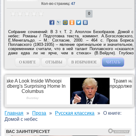
Кол-во страниц:
47
0
Собрание сочинений: В 3 т. Т. 2: Аполлон Безобразов. Домой с
небес: Романы / Подготовка текста, коммент. А.Богословского,
Е.Менегальдо. – М.: Согласие, 2000. – 464 с. Проза Бориса
Поплавского (1903-1935) – явление оригинальное и значительное,
современники считали, что в ней талант Поплавского «сказался
даже едва ли не ярче, чем в стихах» (В.Вейдле). Глубоко
лиричная, она в то же время насквозь философична и полна
драматизма. Герои романов – русские...
О КНИГЕ
ОТЗЫВЫ
В ИЗБРАННОЕ
ЧИТАТЬ
Главная
Проза
Русская классика
О книге:
Домой с небес