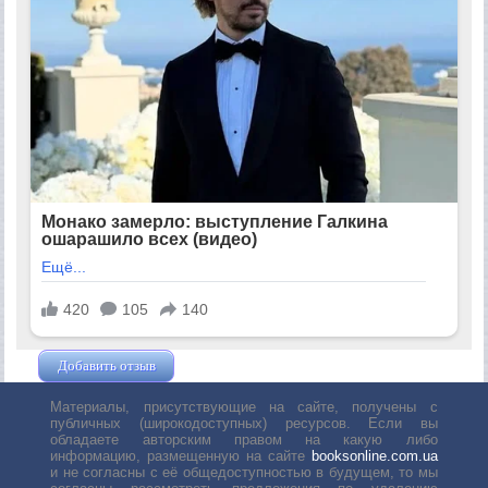
Добавить отзыв
Жушман Дмитрий
Материалы, присутствующие на сайте, получены с
публичных (широкодоступных) ресурсов. Если вы
обладаете авторским правом на какую либо
информацию, размещенную на сайте
booksonline.com.ua
и не согласны с её общедоступностью в будущем, то мы