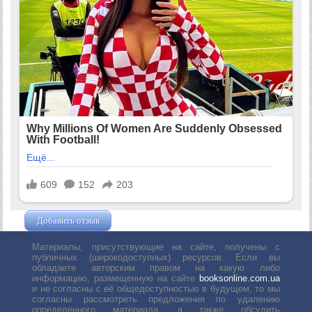
Добавить отзыв
Жушман Дмитрий
Материалы, присутствующие на сайте, получены с
публичных (широкодоступных) ресурсов. Если вы
обладаете авторским правом на какую либо
информацию, размещенную на сайте
booksonline.com.ua
и не согласны с её общедоступностью в будущем, то мы
согласны рассмотреть предложения по удалению
определенного материала, а также обсудить