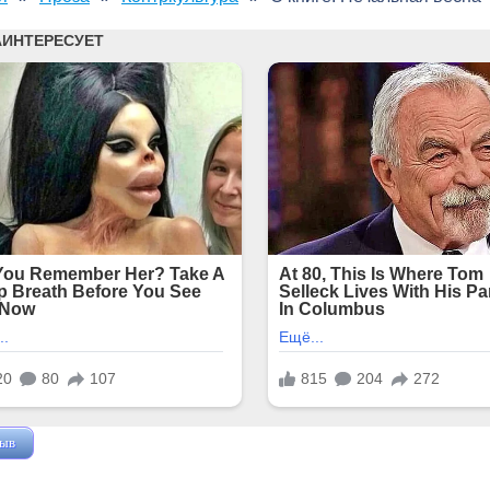
зыв
Жушман Дмитрий