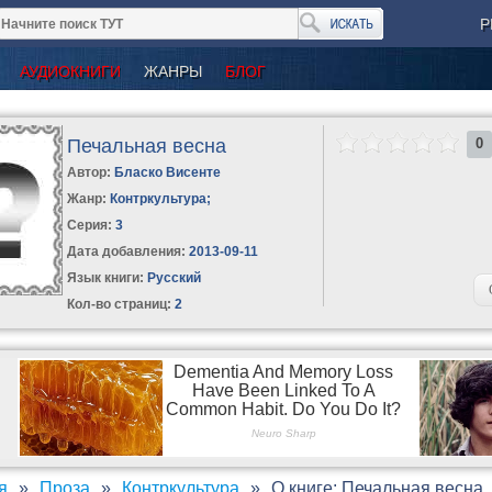
Р
АУДИОКНИГИ
ЖАНРЫ
БЛОГ
Печальная весна
0
Автор:
Бласко Висенте
Жанр:
Контркультура
;
Серия:
3
Дата добавления:
2013-09-11
Язык книги:
Русский
Кол-во страниц:
2
я
Проза
Контркультура
О книге: Печальная весна