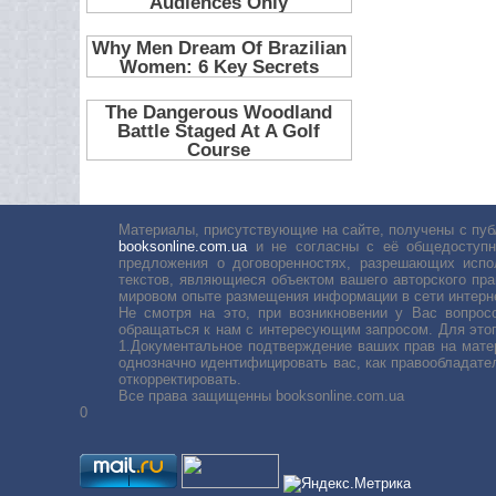
Материалы, присутствующие на сайте, получены с пуб
booksonline.com.ua
и не согласны с её общедоступн
предложения о договоренностях, разрешающих испо
текстов, являющиеся объектом вашего авторского пра
мировом опыте размещения информации в сети интерн
Не смотря на это, при возникновении у Вас вопро
обращаться к нам с интересующим запросом. Для этог
1.Документальное подтверждение ваших прав на мате
однозначно идентифицировать вас, как правообладате
откорректировать.
Все права защищенны booksonline.com.ua
0