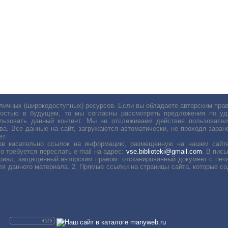
личных (широкодоступных) ресурсов. Если вы обладаете авторским пр
остью в будущем, то мы согласны рассмотреть предложения по уда
льзовать данный контент. Мы не отслеживаем действия пользовател
ва. Все данные на сайт, загружаются автоматически, не проходя заране
ет.
сов касательно ссылок на информацию, размещенную на нашем сайте
о требуется переслать е-mail на адрес:
vse.biblioteki@gmail.com
. В пис
риал, защищённый авторским правом: отсканированный документ с печ
ля данного материала. 2. Прямые ссылки на страницы сайта, которые с