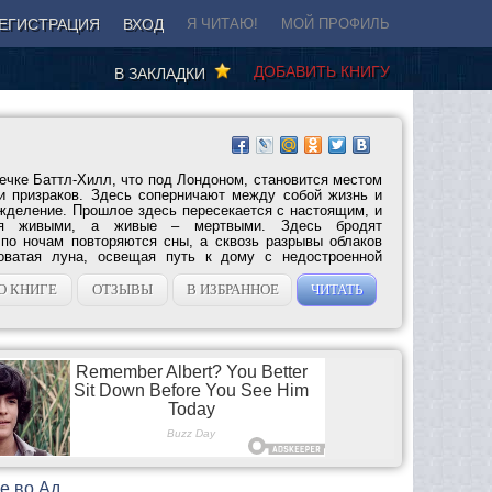
ЕГИСТРАЦИЯ
ВХОД
Я ЧИТАЮ!
МОЙ ПРОФИЛЬ
ДОБАВИТЬ КНИГУ
В ЗАКЛАДКИ
ечке Баттл-Хилл, что под Лондоном, становится местом
и призраков. Здесь соперничают между собой жизнь и
ожделение. Прошлое здесь пересекается с настоящим, и
ся живыми, а живые – мертвыми. Здесь бродят
по ночам повторяются сны, а сквозь разрывы облаков
оватая луна, освещая путь к дому с недостроенной
О КНИГЕ
ОТЗЫВЫ
В ИЗБРАННОЕ
ЧИТАТЬ
е во Ад