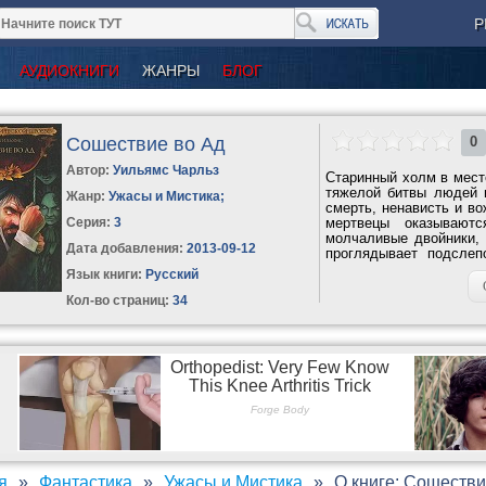
Р
АУДИОКНИГИ
ЖАНРЫ
БЛОГ
Сошествие во Ад
0
Автор:
Уильямс Чарльз
Старинный холм в мест
тяжелой битвы людей 
Жанр:
Ужасы и Мистика
;
смерть, ненависть и в
Серия:
3
мертвецы оказывают
молчаливые двойники, 
Дата добавления:
2013-09-12
проглядывает подслеп
крышей, так...
Язык книги:
Русский
Кол-во страниц:
34
я
Фантастика
Ужасы и Мистика
О книге: Сошестви