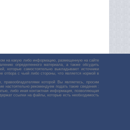
авом на какую либо информацию, размещенную на сайте
лению определенного материала, а также обсудить
ей, которые самостоятельно выкладывают источники
е отбора с чьей либо стороны, что является нормой в
, правообладателями которой Вы являетесь, просим
ьме настоятельно рекомендуем подать такие сведения :
атью, либо иная контактная информация, позволяющая
одержат ссылки на файлы, которые есть необходимость