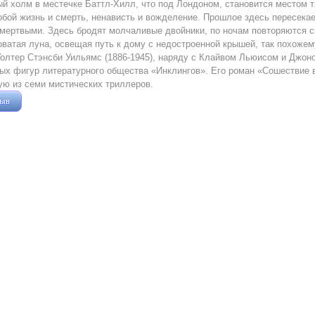
й холм в местечке Баттл-Хилл, что под Лондоном, становится местом 
бой жизнь и смерть, ненависть и вожделение. Прошлое здесь пересека
мертвыми. Здесь бродят молчаливые двойники, по ночам повторяются с
ватая луна, освещая путь к дому с недостроенной крышей, так похожем
олтер Стэнсби Уильямс (1886-1945), наряду с Клайвом Льюисом и Джоно
ых фигур литературного общества «Инклингов». Его роман «Сошествие 
ю из семи мистических триллеров.
зыв
Жушман Дмитрий