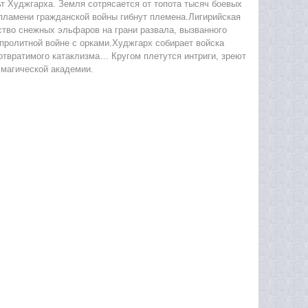
т Худжгарха. Земля сотрясается от топота тысяч боевых
 пламени гражданской войны гибнут племена.Лигирийская
ство снежных эльфаров на грани развала, вызванного
пролитной войне с орками.Худжгарх собирает войска
отвратимого катаклизма… Кругом плетутся интриги, зреют
 магической академии.