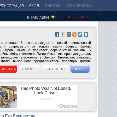
ЕГИСТРАЦИЯ
ВХОД
Я ЧИТАЮ!
МОЙ ПРОФИЛЬ
ДОБАВИТЬ КНИГУ
В ЗАКЛАДКИ
потрясение. В степи зарождается новый воинственный
мля сотрясается от топота тысяч боевых быков,
ми. Кровь обильно поливает серебристый ковыль. В
войны гибнут племена.Лигирийская империя дождалась
 замышляет вторжение в Вангор. Княжество снежных
звала, вызванного предательством правящих домов.
СЛУШАТЬ
ОТЗЫВЫ
В ИЗБРАННОЕ
ЧИТАТЬ
он Его Величества