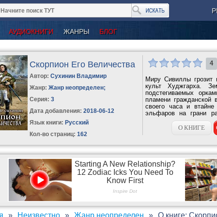
Р
АУДИОКНИГИ
ЖАНРЫ
БЛОГ
Скорпион Его Величества
4
Автор:
Сухинин Владимир
Миру Сивиллы грозит 
культ Худжгарха. Зе
Жанр:
Жанр неопределен
;
подстегиваемых орка
Серия:
3
пламени гражданской 
своего часа и втайне
Дата добавления:
2018-06-12
эльфаров на грани ра
Лесное княжество...
Язык книги:
Русский
О КНИГЕ
Кол-во страниц:
162
я
Неизвестно
Жанр неопределен
О книге: Скорпи