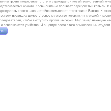
иллы грозит потрясение. В степи зарождается новый воинственный куль
одстегиваемых орками. Кровь обильно поливает серебристый ковыль. В
дождалась своего часа и втайне замышляет вторжение в Вангор. Княже
ьством правящих домов. Лесное княжество готовится к тяжелой и крово
следователей, чтобы выступить против империи. Мир замер накануне не
 и совершаются убийства. И в центре всего этого обыкновенный студент
зыв
Жушман Дмитрий