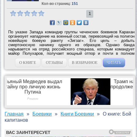
Кол-во страниц:
151
1
По указке Запада командир группы чеченских боевиков Карахан
организует нападение на военный состав, перевозящий на полигон
новейшую боевую ракету «Зигзаг». Его цель – добыть
смертоносную начинку одного из образцов. Однако банда
нарывается на отряд российского спецназа, которым командует
майор Полухаров, получает мощный отпор и почти в полном
составе гибнет. Однако Карахан, подставив вместо себя брата-
двойника, сумел скрыться....
О КНИГЕ
ОТЗЫВЫ
В ИЗБРАННОЕ
ЧИТАТЬ
Главная
Боевики
Книги Боевики
О книге: Бой
капитанов