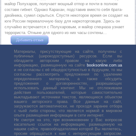
майор Полухаров, получает мощный отпор и почти в полном
составе гибнет. Однако Карахан, подставив вместо себя брата-
двойника, сумел скрыться. Спустя некоторое время он создает на
юге России перевалочную базу для наркоторговцев. Здесь он
случайно встречается с Полухаровым, и майор спецназа узнает
террориста. Отныне для одного из них часы сочтены…
Добавить отзыв
Жушман Дмитрий
Материалы, присутствующие на сайте, получены с
публичных (широкодоступных) ресурсов. Если вы
обладаете авторским правом на какую либо
информацию, размещенную на сайте
booksonline.com.ua
и не согласны с её общедоступностью в будущем, то мы
согласны рассмотреть предложения по удалению
определенного материала, а также обсудить
предложения о договоренностях, разрешающих
использовать данный контент. Мы не отслеживаем
действия пользователей, которые самостоятельно
выкладывают источники текстов, являющиеся объектом
вашего авторского права. Все данные на сайт,
загружаются автоматически, не проходя заранее отбора
с чьей либо стороны, что является нормой в мировом
опыте размещения информации в сети интернет.
Не смотря на это, при возникновении у Вас вопросов
касательно ссылок на информацию, размещенную на
нашем сайте, правообладателями которой Вы являетесь,
просим обращаться к нам с интересующим запросом.