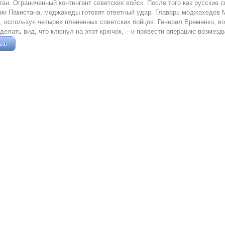
ан. Ограниченный контингент советских войск. После того как русские 
ии Пакистана, моджахеды готовят ответный удар. Главарь моджахедов 
, используя четырех плененных советских бойцов. Генерал Еременко, 
делать вид, что клюнул на этот крючок, – и провести операцию возмезд
зыв
Жушман Дмитрий