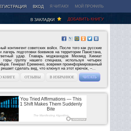
ЕГИСТРАЦИЯ
ВХОД
Я ЧИТАЮ!
МОЙ ПРОФИЛЬ
ДОБАВИТЬ КНИГУ
В ЗАКЛАДКИ
ый контингент советских войск. После того как русские
 лагерь подготовки боевиков на территории Пакистана,
тветный удар. Главарь моджахедов Мехмед Хикмат
в горы группу нашего спецназа, используя четырех
ойцов. Генерал Еременко, вовремя проинформированный
решает сделать вид, что клюнул на этот крючок, –...
О КНИГЕ
ОТЗЫВЫ
В ИЗБРАННОЕ
ЧИТАТЬ