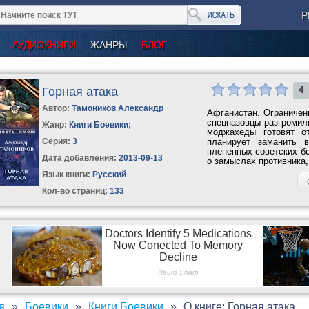
Р
АУДИОКНИГИ
ЖАНРЫ
БЛОГ
Горная атака
4
Автор:
Тамоников Александр
Афганистан. Ограниченн
спецназовцы разгромили
Жанр:
Книги Боевики
;
моджахеды готовят о
Серия:
3
планирует заманить 
плененных советских б
Дата добавления:
2013-09-13
о замыслах противника, 
Язык книги:
Русский
Кол-во страниц:
133
я
Боевики
Книги Боевики
О книге: Горная атака