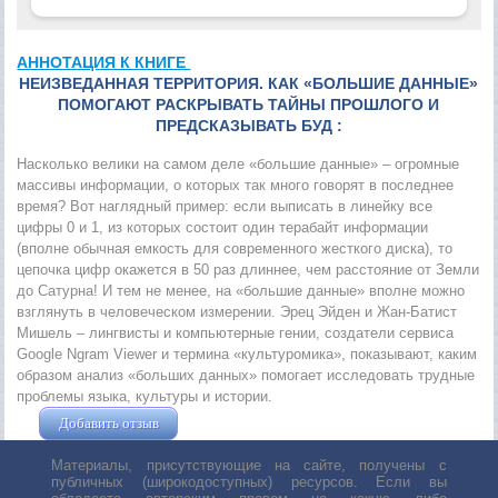
АННОТАЦИЯ К КНИГЕ
НЕИЗВЕДАННАЯ ТЕРРИТОРИЯ. КАК «БОЛЬШИЕ ДАННЫЕ»
ПОМОГАЮТ РАСКРЫВАТЬ ТАЙНЫ ПРОШЛОГО И
ПРЕДСКАЗЫВАТЬ БУД :
Насколько велики на самом деле «большие данные» – огромные
массивы информации, о которых так много говорят в последнее
время? Вот наглядный пример: если выписать в линейку все
цифры 0 и 1, из которых состоит один терабайт информации
(вполне обычная емкость для современного жесткого диска), то
цепочка цифр окажется в 50 раз длиннее, чем расстояние от Земли
до Сатурна! И тем не менее, на «большие данные» вполне можно
взглянуть в человеческом измерении. Эрец Эйден и Жан-Батист
Мишель – лингвисты и компьютерные гении, создатели сервиса
Google Ngram Viewer и термина «культуромика», показывают, каким
образом анализ «больших данных» помогает исследовать трудные
проблемы языка, культуры и истории.
Добавить отзыв
Жушман Дмитрий
Материалы, присутствующие на сайте, получены с
публичных (широкодоступных) ресурсов. Если вы