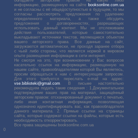
обладаете авторским правом на какую либо
информацию, размещенную на сайте
booksonline.com.ua
и не согласны с её общедоступностью в будущем, то мы
согласны рассмотреть предложения по удалению
определенного материала, а также обсудить
предложения о договоренностях, разрешающих
использовать данный контент. Мы не отслеживаем
действия пользователей, которые самостоятельно
выкладывают источники текстов, являющиеся объектом
вашего авторского права. Все данные на сайт,
загружаются автоматически, не проходя заранее отбора
с чьей либо стороны, что является нормой в мировом
опыте размещения информации в сети интернет.
Не смотря на это, при возникновении у Вас вопросов
касательно ссылок на информацию, размещенную на
нашем сайте, правообладателями которой Вы являетесь,
просим обращаться к нам с интересующим запросом.
Для этого требуется переслать е-mail на адрес:
vse.biblioteki@gmail.com
. В письме настоятельно
рекомендуем подать такие сведения : 1.Документальное
подтверждение ваших прав на материал, защищённый
авторским правом: отсканированный документ с печатью,
либо иная контактная информация, позволяющая
однозначно идентифицировать вас, как правообладателя
данного материала. 2. Прямые ссылки на страницы
сайта, которые содержат ссылки на файлы, которые есть
необходимость откорректировать.
Все права защищенны booksonline.com.ua
0