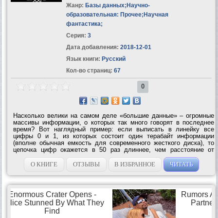
Жанр:
Базы данных
;
Научно-
образовательная: Прочее
;
Научная
фантастика
;
Серия:
3
Дата добавления:
2018-12-01
Язык книги:
Русский
Кол-во страниц:
67
0
Насколько велики на самом деле «большие данные» – огромные
массивы информации, о которых так много говорят в последнее
время? Вот наглядный пример: если выписать в линейку все
цифры 0 и 1, из которых состоит один терабайт информации
(вполне обычная емкость для современного жесткого диска), то
цепочка цифр окажется в 50 раз длиннее, чем расстояние от
Земли до Сатурна! И тем не менее, на «большие данные» вполне
можно взглянуть в...
О КНИГЕ
ОТЗЫВЫ
В ИЗБРАННОЕ
ЧИТАТЬ