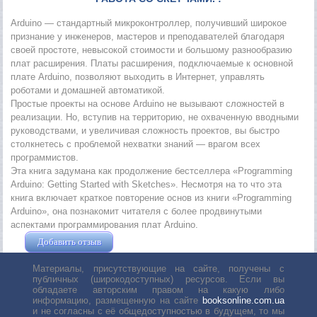
Arduino — стандартный микроконтроллер, получивший широкое
признание у инженеров, мастеров и преподавателей благодаря
своей простоте, невысокой стоимости и большому разнообразию
плат расширения. Платы расширения, подключаемые к основной
плате Arduino, позволяют выходить в Интернет, управлять
роботами и домашней автоматикой.
Простые проекты на основе Arduino не вызывают сложностей в
реализации. Но, вступив на территорию, не охваченную вводными
руководствами, и увеличивая сложность проектов, вы быстро
столкнетесь с проблемой нехватки знаний — врагом всех
программистов.
Эта книга задумана как продолжение бестселлера «Programming
Arduino: Getting Started with Sketches». Несмотря на то что эта
книга включает краткое повторение основ из книги «Programming
Arduino», она познакомит читателя с более продвинутыми
аспектами программирования плат Arduino.
Добавить отзыв
Жушман Дмитрий
Материалы, присутствующие на сайте, получены с
публичных (широкодоступных) ресурсов. Если вы
обладаете авторским правом на какую либо
информацию, размещенную на сайте
booksonline.com.ua
и не согласны с её общедоступностью в будущем, то мы