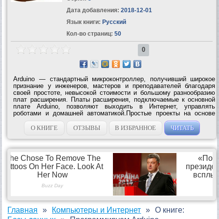
Дата добавления:
2018-12-01
Язык книги:
Русский
Кол-во страниц:
50
0
Arduino — стандартный микроконтроллер, получивший широкое
признание у инженеров, мастеров и преподавателей благодаря
своей простоте, невысокой стоимости и большому разнообразию
плат расширения. Платы расширения, подключаемые к основной
плате Arduino, позволяют выходить в Интернет, управлять
роботами и домашней автоматикой.Простые проекты на основе
Arduino не вызывают сложностей в реализации. Но, вступив на
территорию, не охваченную...
О КНИГЕ
ОТЗЫВЫ
В ИЗБРАННОЕ
ЧИТАТЬ
Главная
Компьютеры и Интернет
О книге: