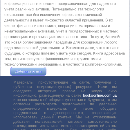
информационная технология, предназначенная для надежного
учета различных активов. Потенциально эта технология
охватывает все без исключения сферы экономической
деятельности и имеет множество областей применения. В их
числе: финансы и экономика; операции с материальными и
нематериальными активами, учет в государственных и частных
организациях и организациях смешанного типа. По сути, блокчейн –
это новая организационная парадигма для координации любого
вида человеческой деятельности. Возможно даже, что это наше
будущее, о котором полезно узнать уже сегодня. Книга адресована
тем, кто интересуется финансовыми инструментами и
технологическими инновациями, в частности криптотехнологиями.
Добавить отзыв
Жушман Дмитрий
Материалы, присутствующие на сайте, получены с
публичных (широкодоступных) ресурсов. Если вы
обладаете авторским правом на какую либо
информацию, размещенную на сайте
booksonline.com.ua
и не согласны с её общедоступностью в будущем, то мы
согласны рассмотреть предложения по удалению
определенного материала, а также обсудить
предложения о договоренностях, разрешающих
использовать данный контент. Мы не отслеживаем
действия пользователей, которые самостоятельно
выкладывают источники текстов, являющиеся объектом