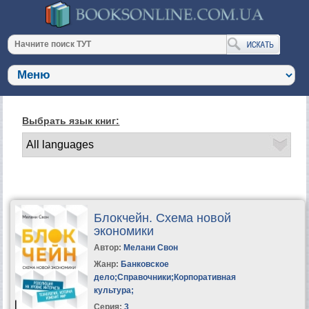
Выбрать язык книг:
Блокчейн. Схема новой
экономики
Автор:
Мелани Свон
Жанр:
Банковское
дело
;
Справочники
;
Корпоративная
культура
;
Серия:
3