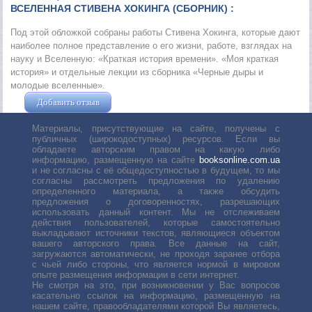
ВСЕЛЕННАЯ СТИВЕНА ХОКИНГА (СБОРНИК) :
Под этой обложкой собраны работы Стивена Хокинга, которые дают
наиболее полное представление о его жизни, работе, взглядах на
науку и Вселенную: «Краткая история времени». «Моя краткая
история» и отдельные лекции из сборника «Черные дыры и
молодые вселенные».
Добавить отзыв
Жушман Дмитрий
Материалы, присутствующие на сайте, получены с
публичных (широкодоступных) ресурсов. Если вы
обладаете авторским правом на какую либо
информацию, размещенную на сайте
booksonline.com.ua
и не согласны с её общедоступностью в будущем, то мы
согласны рассмотреть предложения по удалению
определенного материала, а также обсудить
предложения о договоренностях, разрешающих
использовать данный контент. Мы не отслеживаем
действия пользователей, которые самостоятельно
выкладывают источники текстов, являющиеся объектом
вашего авторского права. Все данные на сайт,
загружаются автоматически, не проходя заранее отбора
с чьей либо стороны, что является нормой в мировом
опыте размещения информации в сети интернет.
Не смотря на это, при возникновении у Вас вопросов
касательно ссылок на информацию, размещенную на
нашем сайте, правообладателями которой Вы являетесь,