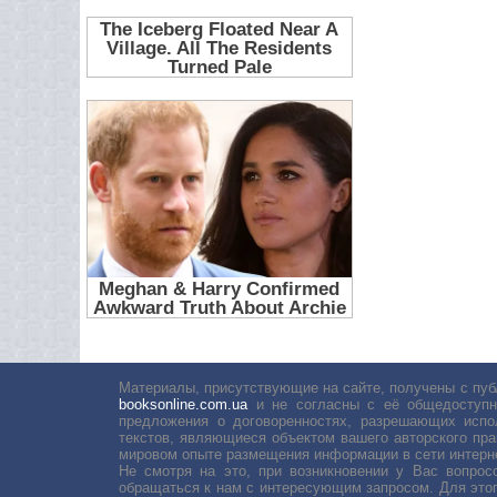
Материалы, присутствующие на сайте, получены с пуб
booksonline.com.ua
и не согласны с её общедоступн
предложения о договоренностях, разрешающих испо
текстов, являющиеся объектом вашего авторского пра
мировом опыте размещения информации в сети интерн
Не смотря на это, при возникновении у Вас вопро
обращаться к нам с интересующим запросом. Для этог