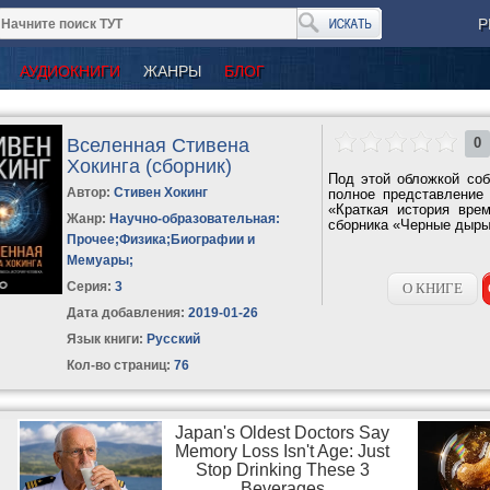
Р
АУДИОКНИГИ
ЖАНРЫ
БЛОГ
Вселенная Стивена
0
Хокинга (сборник)
Под этой обложкой соб
Автор:
Стивен Хокинг
полное представление 
«Краткая история вре
Жанр:
Научно-образовательная:
сборника «Черные дыры
Прочее
;
Физика
;
Биографии и
Мемуары
;
Серия:
3
О КНИГЕ
Дата добавления:
2019-01-26
Язык книги:
Русский
Кол-во страниц:
76