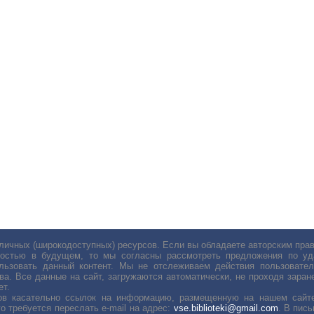
личных (широкодоступных) ресурсов. Если вы обладаете авторским пр
остью в будущем, то мы согласны рассмотреть предложения по уда
льзовать данный контент. Мы не отслеживаем действия пользовател
ва. Все данные на сайт, загружаются автоматически, не проходя заране
ет.
сов касательно ссылок на информацию, размещенную на нашем сайте
о требуется переслать е-mail на адрес:
vse.biblioteki@gmail.com
. В пис