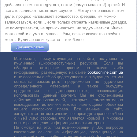
добавляет немножко другого, потом (самую малость!) третий. И
все это заливает пикантным соусом… Мэтру нет равных в этом
деле, процесс напоминает волшебство, феерию, им можно
залюбоваться, если… если только отгонять навязчивые догадки,
не всматриваться, не принюхиваться, не задумываться. Иначе
можно сойти с ума от ужаса… Увы, всякое искусство требует
жертв. Кулинарное искусство – тем более.
Добавить отзыв
Жушман Дмитрий
Материалы, присутствующие на сайте, получены с
публичных (широкодоступных) ресурсов. Если вы
обладаете авторским правом на какую либо
информацию, размещенную на сайте
booksonline.com.ua
и не согласны с её общедоступностью в будущем, то мы
согласны рассмотреть предложения по удалению
определенного материала, а также обсудить
предложения о договоренностях, разрешающих
использовать данный контент. Мы не отслеживаем
действия пользователей, которые самостоятельно
выкладывают источники текстов, являющиеся объектом
вашего авторского права. Все данные на сайт,
загружаются автоматически, не проходя заранее отбора
с чьей либо стороны, что является нормой в мировом
опыте размещения информации в сети интернет.
Не смотря на это, при возникновении у Вас вопросов
касательно ссылок на информацию, размещенную на
нашем сайте, правообладателями которой Вы являетесь,