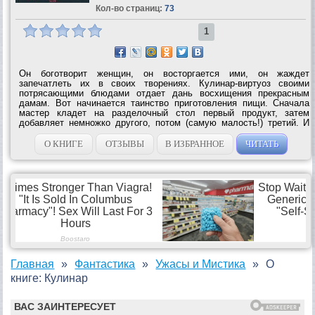
Кол-во страниц:
73
1
Он боготворит женщин, он восторгается ими, он жаждет
запечатлеть их в своих творениях. Кулинар-виртуоз своими
потрясающими блюдами отдает дань восхищения прекрасным
дамам. Вот начинается таинство приготовления пищи. Сначала
мастер кладет на разделочный стол первый продукт, затем
добавляет немножко другого, потом (самую малость!) третий. И
все это заливает пикантным соусом… Мэтру нет равных в этом
деле, процесс напоминает...
О КНИГЕ
ОТЗЫВЫ
В ИЗБРАННОЕ
ЧИТАТЬ
Главная
Фантастика
Ужасы и Мистика
О
книге: Кулинар