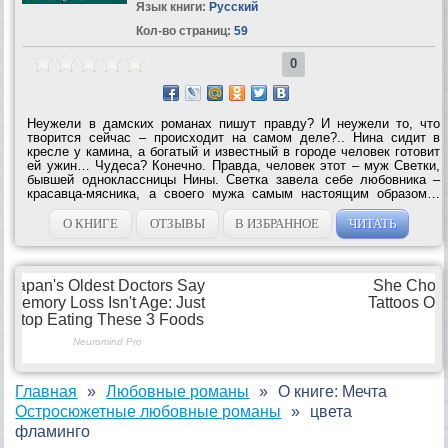
Язык книги:
Русский
Кол-во страниц:
59
0
Неужели в дамских романах пишут правду? И неужели то, что
творится сейчас – происходит на самом деле?.. Нина сидит в
кресле у камина, а богатый и известный в городе человек готовит
ей ужин… Чудеса? Конечно. Правда, человек этот – муж Светки,
бывшей одноклассницы Нины. Светка завела себе любовника –
красавца-мясника, а своего мужа самым настоящим образом…
подарила подруге! Зачем? Наверное, захотела, чтобы и Нине
достался кусочек...
О КНИГЕ
ОТЗЫВЫ
В ИЗБРАННОЕ
ЧИТАТЬ
Главная
Любовные романы
О книге: Мечта
Остросюжетные любовные романы
цвета
фламинго