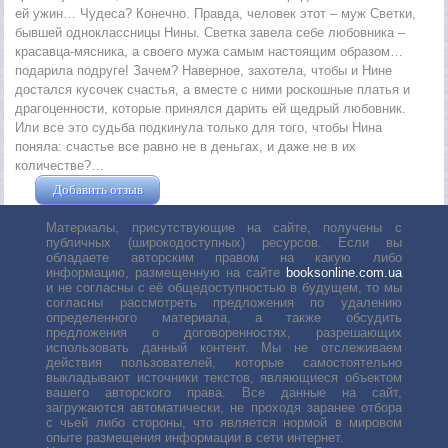
ей ужин… Чудеса? Конечно. Правда, человек этот – муж Светки,
бывшей одноклассницы Нины. Светка завела себе любовника –
красавца-мясника, а своего мужа самым настоящим образом…
подарила подруге! Зачем? Наверное, захотела, чтобы и Нине
достался кусочек счастья, а вместе с ними роскошные платья и
драгоценности, которые принялся дарить ей щедрый любовник.
Или все это судьба подкинула только для того, чтобы Нина
поняла: счастье все равно не в деньгах, и даже не в их
количестве?…
Добавить отзыв
Жушман Дмитрий
Материалы, присутствующие на сайте, получены с
публичных (широкодоступных) ресурсов. Если вы
обладаете авторским правом на какую либо
информацию, размещенную на сайте
booksonline.com.ua
и не согласны с её общедоступностью в будущем, то мы
согласны рассмотреть предложения по удалению
определенного материала, а также обсудить
предложения о договоренностях, разрешающих
использовать данный контент. Мы не отслеживаем
действия пользователей, которые самостоятельно
выкладывают источники текстов, являющиеся объектом
вашего авторского права. Все данные на сайт,
загружаются автоматически, не проходя заранее отбора
с чьей либо стороны, что является нормой в мировом
опыте размещения информации в сети интернет.