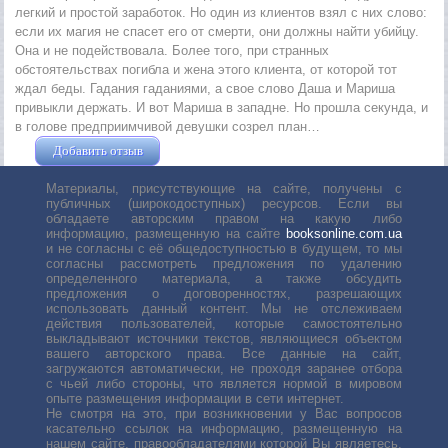
легкий и простой заработок. Но один из клиентов взял с них слово:
если их магия не спасет его от смерти, они должны найти убийцу.
Она и не подействовала. Более того, при странных
обстоятельствах погибла и жена этого клиента, от которой тот
ждал беды. Гадания гаданиями, а свое слово Даша и Мариша
привыкли держать. И вот Мариша в западне. Но прошла секунда, и
в голове предприимчивой девушки созрел план…
Добавить отзыв
Жушман Дмитрий
Материалы, присутствующие на сайте, получены с
публичных (широкодоступных) ресурсов. Если вы
обладаете авторским правом на какую либо
информацию, размещенную на сайте
booksonline.com.ua
и не согласны с её общедоступностью в будущем, то мы
согласны рассмотреть предложения по удалению
определенного материала, а также обсудить
предложения о договоренностях, разрешающих
использовать данный контент. Мы не отслеживаем
действия пользователей, которые самостоятельно
выкладывают источники текстов, являющиеся объектом
вашего авторского права. Все данные на сайт,
загружаются автоматически, не проходя заранее отбора
с чьей либо стороны, что является нормой в мировом
опыте размещения информации в сети интернет.
Не смотря на это, при возникновении у Вас вопросов
касательно ссылок на информацию, размещенную на
нашем сайте, правообладателями которой Вы являетесь,