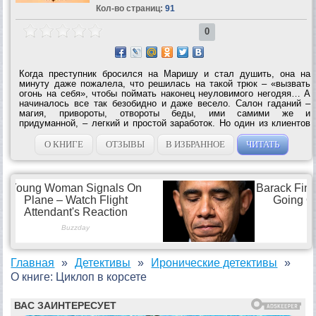
Кол-во страниц:
91
0
Когда преступник бросился на Маришу и стал душить, она на
минуту даже пожалела, что решилась на такой трюк – «вызвать
огонь на себя», чтобы поймать наконец неуловимого негодяя… А
начиналось все так безобидно и даже весело. Салон гаданий –
магия, привороты, отвороты беды, ими самими же и
придуманной, – легкий и простой заработок. Но один из клиентов
взял с них слово: если их магия не спасет его от смерти, они
должны найти убийцу. Она и...
О КНИГЕ
ОТЗЫВЫ
В ИЗБРАННОЕ
ЧИТАТЬ
Главная
Детективы
Иронические детективы
О книге: Циклоп в корсете