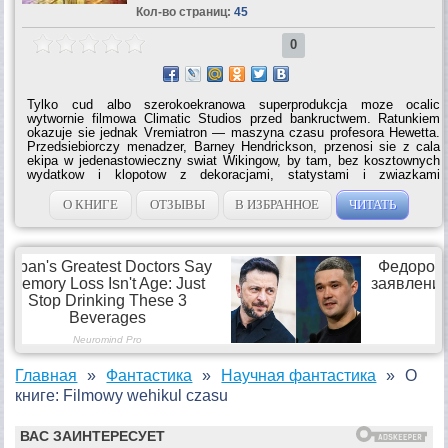
Кол-во страниц:
45
0
Tylko cud albo szerokoekranowa superprodukcja moze ocalic
wytwornie filmowa Climatic Studios przed bankructwem. Ratunkiem
okazuje sie jednak Vremiatron — maszyna czasu profesora Hewetta.
Przedsiebiorczy menadzer, Barney Hendrickson, przenosi sie z cala
ekipa w jedenastowieczny swiat Wikingow, by tam, bez kosztownych
wydatkow i klopotow z dekoracjami, statystami i zwiazkami
zawodowymi nakrecic przygodowa sage z zycia krwiozerczych
barbarzyncow. Pomysl jest znakomity, ale sredniowieczna Europa
О КНИГЕ
ОТЗЫВЫ
В ИЗБРАННОЕ
ЧИТАТЬ
szykuje Amerykanom wiele niespodzianek… Jedna z najlepszych
powiesci o podrozach w czasie, dowcipna, wciagajaca, znakomicie...
Главная
Фантастика
Научная фантастика
О
книге: Filmowy wehikul czasu