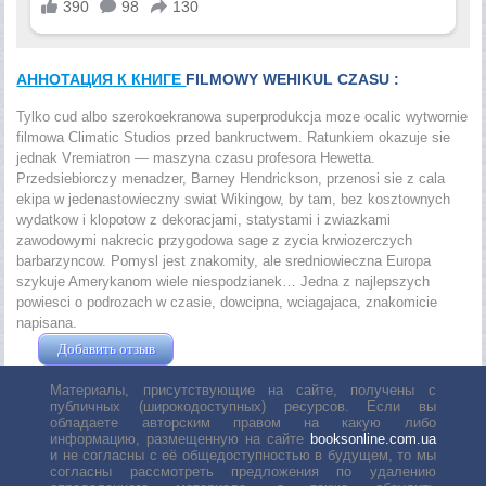
АННОТАЦИЯ К КНИГЕ
FILMOWY WEHIKUL CZASU :
Tylko cud albo szerokoekranowa superprodukcja moze ocalic wytwornie
filmowa Climatic Studios przed bankructwem. Ratunkiem okazuje sie
jednak Vremiatron — maszyna czasu profesora Hewetta.
Przedsiebiorczy menadzer, Barney Hendrickson, przenosi sie z cala
ekipa w jedenastowieczny swiat Wikingow, by tam, bez kosztownych
wydatkow i klopotow z dekoracjami, statystami i zwiazkami
zawodowymi nakrecic przygodowa sage z zycia krwiozerczych
barbarzyncow. Pomysl jest znakomity, ale sredniowieczna Europa
szykuje Amerykanom wiele niespodzianek… Jedna z najlepszych
powiesci o podrozach w czasie, dowcipna, wciagajaca, znakomicie
napisana.
Добавить отзыв
Жушман Дмитрий
Материалы, присутствующие на сайте, получены с
публичных (широкодоступных) ресурсов. Если вы
обладаете авторским правом на какую либо
информацию, размещенную на сайте
booksonline.com.ua
и не согласны с её общедоступностью в будущем, то мы
согласны рассмотреть предложения по удалению